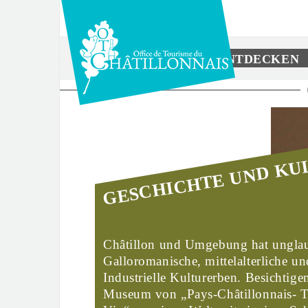
Direkt
zum
Inhalt
ENTDECKEN
Sie
sind
hier
GESCHICHTE UND KU
Châtillon und Umgebung hat unglau
Galloromanische, mittelalterliche un
Industrielle Kulturerben. Besichtige
Museum von „Pays-Châtillonnais- T