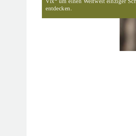
Vix“ um einen Weltweit einziger Sch
entdecken.