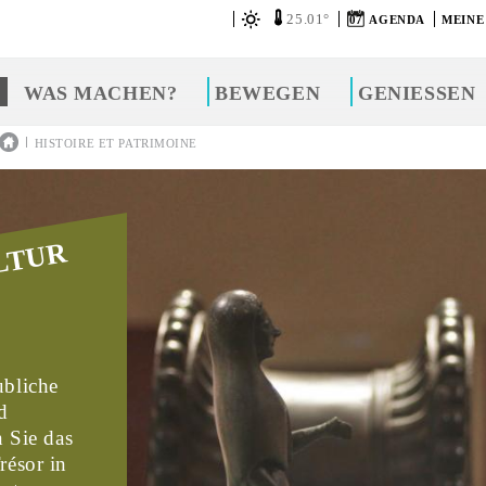
25.01°
07
AGENDA
MEINE
WAS MACHEN?
BEWEGEN
GENIESSEN
|
HISTOIRE ET PATRIMOINE
LTUR
bliche
d
n Sie das
résor in