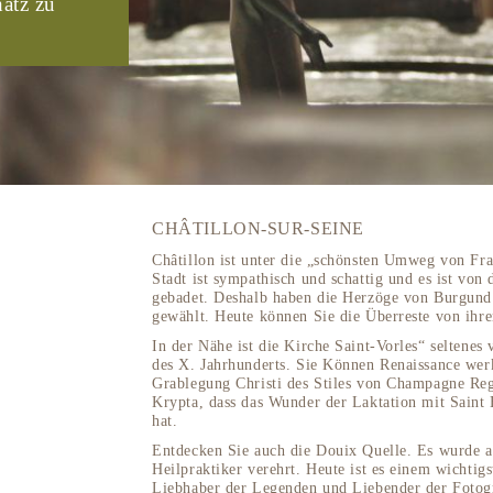
atz zu
CHÂTILLON-SUR-SEINE
Châtillon ist unter die „schönsten Umweg von Fra
Stadt ist sympathisch und schattig und es ist von
gebadet. Deshalb haben die Herzöge von Burgund
gewählt. Heute können Sie die Überreste von ihr
In der Nähe ist die Kirche Saint-Vorles“ seltene
des X. Jahrhunderts. Sie Können Renaissance wer
Grablegung Christi des Stiles von Champagne Regi
Krypta, dass das Wunder der Laktation mit Saint 
hat.
Entdecken Sie auch die Douix Quelle. Es wurde a
Heilpraktiker verehrt. Heute ist es einem wichtig
Liebhaber der Legenden und Liebender der Fotogr