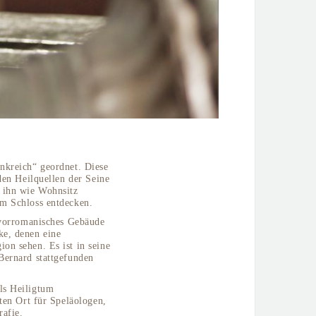
nkreich“ geordnet. Diese
 den Heilquellen der Seine
 ihn wie Wohnsitz
em Schloss entdecken.
s vorromanisches Gebäude
ke, denen eine
on sehen. Es ist in seine
Bernard stattgefunden
ls Heiligtum
sten Ort für Speläologen,
afie.