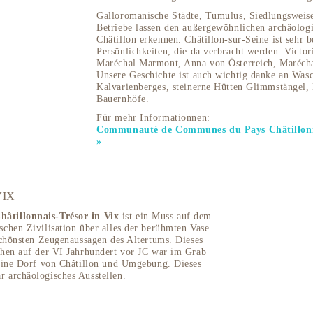
Galloromanische Städte, Tumulus, Siedlungsweise
Betriebe lassen den außergewöhnlichen archäolog
Châtillon erkennen. Châtillon-sur-Seine ist sehr 
Persönlichkeiten, die da verbracht werden: Victor
Maréchal Marmont, Anna von Österreich, Maréchal
Unsere Geschichte ist auch wichtig danke an Wasc
Kalvarienberges, steinerne Hütten Glimmstängel, 
Bauernhöfe.
Für mehr Informationnen:
Communauté de Communes du Pays Châtillonna
»
VIX
âtillonnais-Trésor in Vix
ist ein Muss auf dem
chen Zivilisation über alles der berühmten Vase
schönsten Zeugenaussagen des Altertums. Dieses
chen auf der VI Jahrhundert vor JC war im Grab
leine Dorf von Châtillon und Umgebung. Dieses
 archäologisches Ausstellen.