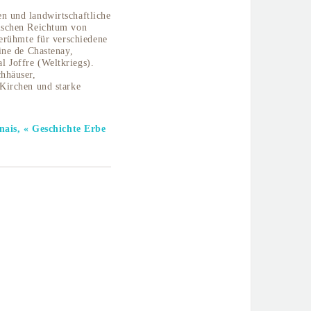
n und landwirtschaftliche
ischen Reichtum von
berühmte für verschiedene
ine de Chastenay,
 Joffre (Weltkriegs).
hhäuser,
Kirchen und starke
is, « Geschichte Erbe