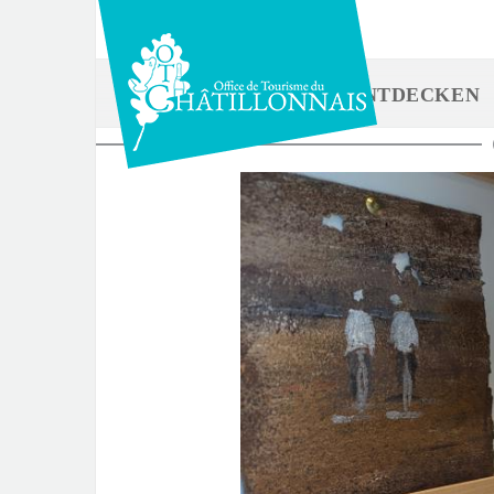
Direkt
zum
Inhalt
ENTDECKEN
Sie
sind
hier