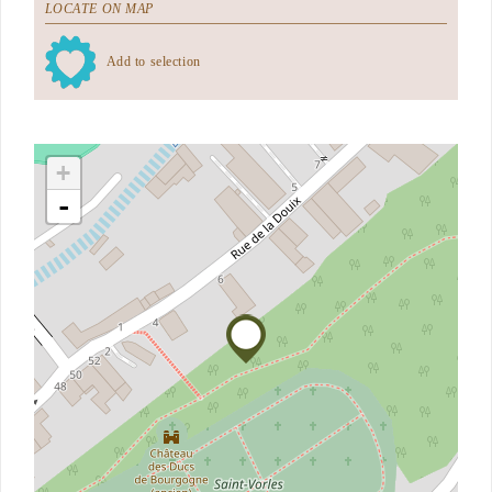
LOCATE ON MAP
Add to selection
+
-