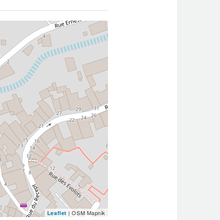
| OSM Mapnik
Leaflet