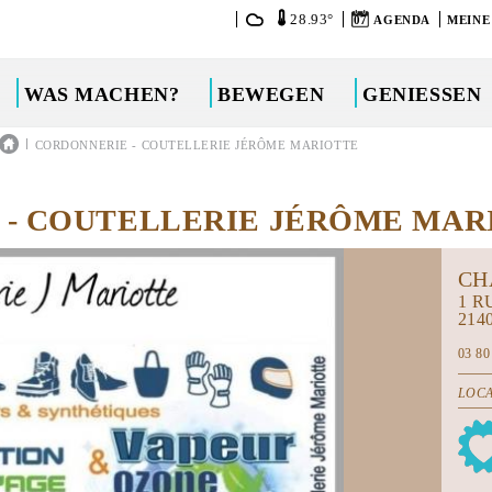
28.93°
07
AGENDA
MEINE
WAS MACHEN?
BEWEGEN
GENIESSEN
|
CORDONNERIE - COUTELLERIE JÉRÔME MARIOTTE
 - COUTELLERIE JÉRÔME MAR
CH
1 R
214
03 80
LOCA