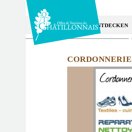
Direkt
zum
Inhalt
ENTDECKEN
Sie
sind
CORDONNERIE
hier