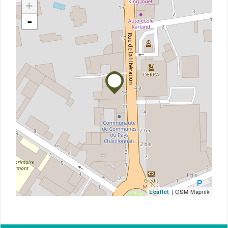
+
-
| OSM Mapnik
Leaflet