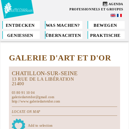
Direkt
09
AGENDA
zum
PROFESSIONNELS ET GROUPES
Inhalt
ENTDECKEN
WAS MACHEN?
BEWEGEN
GENIESSEN
ÜBERNACHTEN
PRAKTISCHE
Sie
sind
GALERIE D'ART ET D'OR
hier
CHATILLON-SUR-SEINE
13 RUE DE LA LIBÉRATION
21400
03 80 91 10 04
galeriedartetdor@gmail.com
http://www.galeriedartetdor.com
LOCATE ON MAP
Add to selection