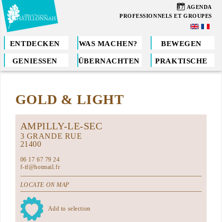
Direkt
07
AGENDA
zum
PROFESSIONNELS ET GROUPES
Inhalt
ENTDECKEN
WAS MACHEN?
BEWEGEN
GENIESSEN
ÜBERNACHTEN
PRAKTISCHE
Sie
sind
GOLD & LIGHT
hier
AMPILLY-LE-SEC
3 GRANDE RUE
21400
06 17 67 79 24
f-tf@hotmail.fr
LOCATE ON MAP
Add to selection