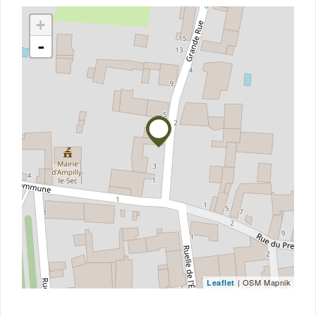
+
-
| OSM Mapnik
Leaflet