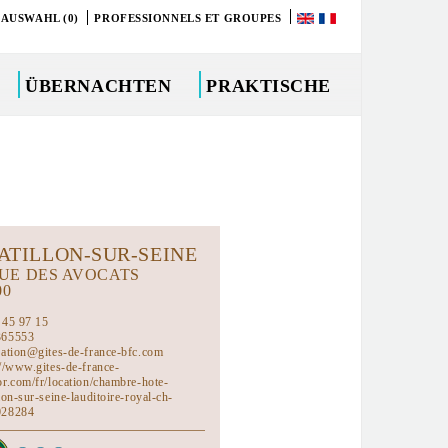
 AUSWAHL (0)
PROFESSIONNELS ET GROUPES
ÜBERNACHTEN
PRAKTISCHE
ATILLON-SUR-SEINE
RUE DES AVOCATS
00
 45 97 15
365553
vation@gites-de-france-bfc.com
://www.gites-de-france-
or.com/fr/location/chambre-hote-
lon-sur-seine-lauditoire-royal-ch-
028284