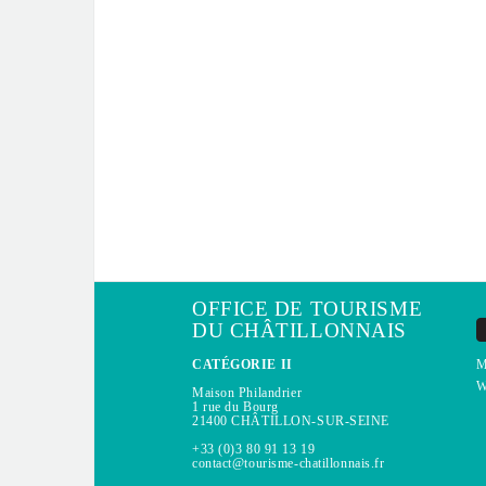
OFFICE DE TOURISME
DU CHÂTILLONNAIS
CATÉGORIE II
M
W
Maison Philandrier
1 rue du Bourg
21400 CHÂTILLON-SUR-SEINE
+33 (0)3 80 91 13 19
contact@tourisme-chatillonnais.fr