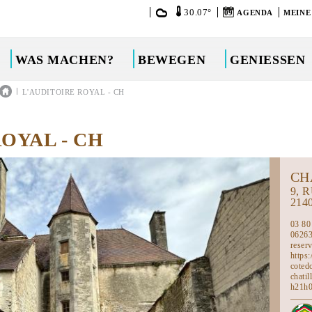
30.07°
09
AGENDA
MEINE
WAS MACHEN?
BEWEGEN
GENIESSEN
|
L'AUDITOIRE ROYAL - CH
OYAL - CH
CH
9, 
214
03 80
0626
reser
https
coted
chatil
h21h