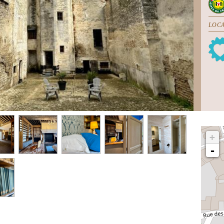
LOCA
+
-