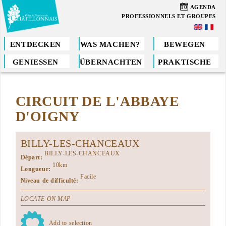
Direkt
10
AGENDA
zum
PROFESSIONNELS ET GROUPES
Inhalt
ENTDECKEN
WAS MACHEN?
BEWEGEN
GENIESSEN
ÜBERNACHTEN
PRAKTISCHE
Sie
sind
CIRCUIT DE L'ABBAYE
hier
D'OIGNY
BILLY-LES-CHANCEAUX
BILLY-LES-CHANCEAUX
Départ:
10km
Longueur:
Facile
Niveau de difficulté:
LOCATE ON MAP
Add to selection