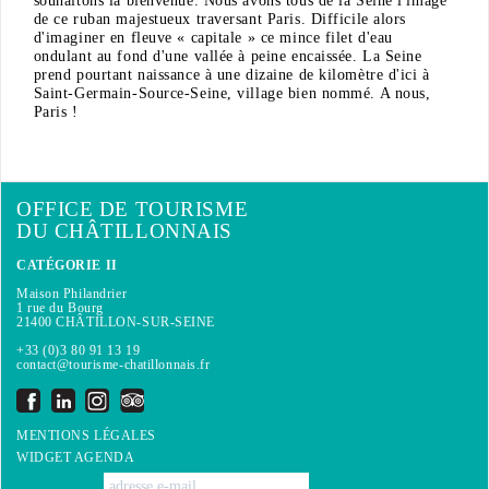
souhaitons la bienvenue. Nous avons tous de la Seine l'image
de ce ruban majestueux traversant Paris. Difficile alors
d'imaginer en fleuve « capitale » ce mince filet d'eau
ondulant au fond d'une vallée à peine encaissée. La Seine
prend pourtant naissance à une dizaine de kilomètre d'ici à
Saint-Germain-Source-Seine, village bien nommé. A nous,
Paris !
OFFICE DE TOURISME
DU CHÂTILLONNAIS
CATÉGORIE II
Maison Philandrier
1 rue du Bourg
21400 CHÂTILLON-SUR-SEINE
+33 (0)3 80 91 13 19
contact@tourisme-chatillonnais.fr
MENTIONS LÉGALES
WIDGET AGENDA