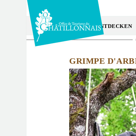
Direkt
zum
Inhalt
ENTDECKEN
Sie
sind
GRIMPE D'ARB
hier