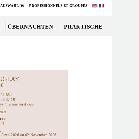
 AUSWAHL (0)
PROFESSIONNELS ET GROUPES
ÜBERNACHTEN
PRAKTISCHE
UGLAY
90
 81 86 11
 03 37 19
ay@maison-foret.com
terie
ires:
16H
:
 April 2026 au 02 November 2026