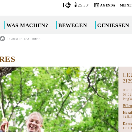
25.53°
09
AGENDA
MEINE
WAS MACHEN?
BEWEGEN
GENIESSEN
|
GRIMPE D'ARBRES
RES
LE
212
03 80
07 52
leugl
Billet
Hora
14H-
Dates
Du 01