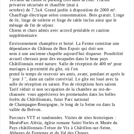
privative sécurisée et chauffée (mai à
octobre) de 7,5x4. Grand jardin à disposition de 2000 m².
Chauffage électrique selon consommation. Bois gratuit. Linge
de lit, linge de toilette et linge de table inclus ainsi que le
ménage de fin de séjour.
Chiens et chats admis avec accord préalable et caution
supplémentaire.
Environnement champêtre et boisé. La Ferme constitue une
dépendance du Château de Bon Espoir qui doit son
nom à une ancienne chapelle aujourd'hui disparue. Possibilité
accueil chevaux pour des escapades dans le beau pays
Châtillonnais resté nature. Salle de réception de 400 m² pour
mariages à proximité du gîte, où l'on
prend le temps de recevoir ses amis, avant, pendant et après le
" jour J ", dans un cadre convivial. Le gîte est loué avec la
salle de réception en saison. Pas de réceptions hors saison.
Tarif réduit si non occupation de la chambre au rez-de-
chaussée. vous apprécierez les promenades dans les belles
forêts du Châtillonnais, futur Parc national
de Champagne-Bourgogne, le long de la Seine ou dans la
vallée du Brévon.
Parcours VTT et randonnées. Visites de sites historiques :
MuséoParc Alésia, église romane Saint-Vorles et Musée du
Pays châtillonnais-Trésor de Vix à Châtillon-sur-Seine,
Abbayes de Fontenay et du Val des Choues.