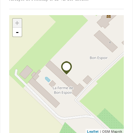
+
-
| OSM Mapnik
Leaflet