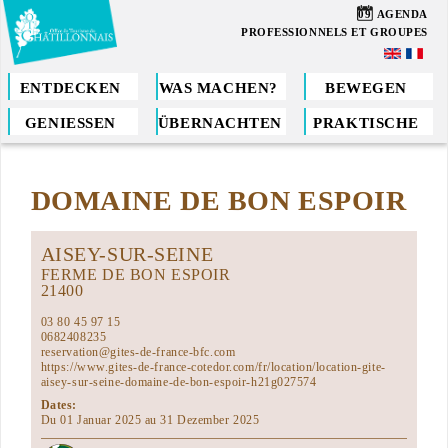
Direkt
09
AGENDA
zum
PROFESSIONNELS ET GROUPES
Inhalt
ENTDECKEN
WAS MACHEN?
BEWEGEN
GENIESSEN
ÜBERNACHTEN
PRAKTISCHE
Sie
sind
DOMAINE DE BON ESPOIR
hier
AISEY-SUR-SEINE
FERME DE BON ESPOIR
21400
03 80 45 97 15
0682408235
reservation@gites-de-france-bfc.com
https://www.gites-de-france-cotedor.com/fr/location/location-gite-
aisey-sur-seine-domaine-de-bon-espoir-h21g027574
Dates:
Du 01 Januar 2025 au 31 Dezember 2025