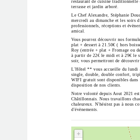
restaurant de cuisine traditionnelle 
terrasse et jardin arboré.
Le Chef Alexandre, Stéphanie Doudar
mercredi au dimanche et les soirs d
professionnels, réceptions et évène
amical.
Vous pourrez découvrir nos formules
plat + dessert à 21.50€ ( hors bois
Roy (entrée + plat + Fromage ou de
à partir de 22€ le midi et à 29€ le 
soir, vous permettront de découvrir 
L'Hôtel ** vous accueille du lundi
single, double, double confort, trip
WIFI gratuit sont disponibles dans 
disposition de nos clients.
Notre volonté depuis Aout 2021 est 
Châtillonnais. Nous travaillons chaq
chaleureux. N'hésitez pas à nous co
d'évènements.
+