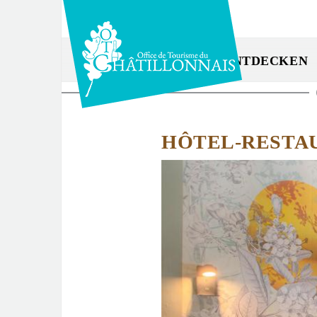
Direkt
zum
Inhalt
ENTDECKEN
Sie
sind
HÔTEL-RESTA
hier