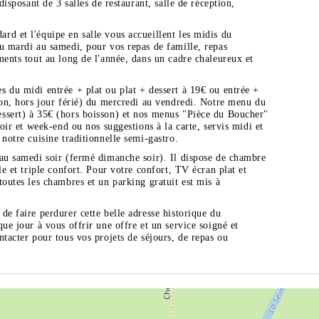
disposant de 3 salles de restaurant, salle de réception,
d et l'équipe en salle vous accueillent les midis du
u mardi au samedi, pour vos repas de famille, repas
ments tout au long de l'année, dans un cadre chaleureux et
 du midi entrée + plat ou plat + dessert à 19€ ou entrée +
son, hors jour férié) du mercredi au vendredi. Notre menu du
ssert) à 35€ (hors boisson) et nos menus "Pièce du Boucher"
soir et week-end ou nos suggestions à la carte, servis midi et
notre cuisine traditionnelle semi-gastro.
 au samedi soir (fermé dimanche soir). Il dispose de chambre
le et triple confort. Pour votre confort, TV écran plat et
toutes les chambres et un parking gratuit est mis à
de faire perdurer cette belle adresse historique du
ue jour à vous offrir une offre et un service soigné et
ntacter pour tous vos projets de séjours, de repas ou