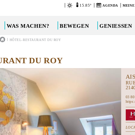
15.85°
06
AGENDA
MEINE
WAS MACHEN?
BEWEGEN
GENIESSEN
|
HÔTEL-RESTAURANT DU ROY
URANT DU ROY
AI
RU
214
03 80
https
LOCA