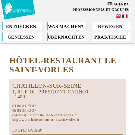
Direkt
09
AGENDA
zum
PROFESSIONNELS ET GROUPES
Inhalt
ENTDECKEN
WAS MACHEN?
BEWEGEN
GENIESSEN
ÜBERNACHTEN
PRAKTISCHE
Sie
sind
HÔTEL-RESTAURANT LE
hier
SAINT-VORLES
CHATILLON-SUR-SEINE
1, RUE DU PRÉSIDENT CARNOT
21400
03 80 81 55 83
06 88 29 62 27
contacts@hotelrestaurant-lesaintvorles.fr
http://www.hotelrestaurant-lesaintvorles.fr
LOCATE ON MAP