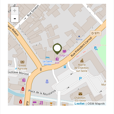
+
-
| OSM Mapnik
Leaflet