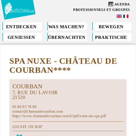
Direkt
06
AGENDA
zum
PROFESSIONNELS ET GROUPES
Inhalt
ENTDECKEN
WAS MACHEN?
BEWEGEN
GENIESSEN
ÜBERNACHTEN
PRAKTISCHE
Sie
sind
SPA NUXE - CHÂTEAU DE
hier
COURBAN****
COURBAN
7, RUE DU LAVOIR
21520
03 80 93 78 69
contact@chateaudecourban.com
https://www.chateaudecourban.com/fr/pdf/carte-du-spa.pdf
LOCATE ON MAP