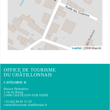
| OSM Mapnik
Leaflet
OFFICE DE TOURISME
DU CHÂTILLONNAIS
CATÉGORIE II
Maison Philandrier
1 rue du Bourg
21400 CHÂTILLON-SUR-SEINE
+33 (0)3 80 91 13 19
contact@tourisme-chatillonnais.fr