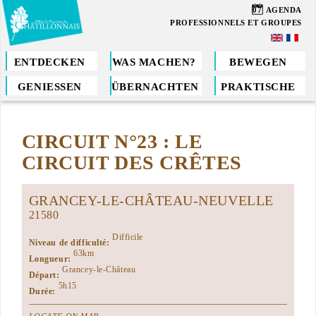
Direkt
07
AGENDA
zum
PROFESSIONNELS ET GROUPES
Inhalt
ENTDECKEN
WAS MACHEN?
BEWEGEN
GENIESSEN
ÜBERNACHTEN
PRAKTISCHE
Sie
sind
CIRCUIT N°23 : LE
hier
CIRCUIT DES CRÊTES
GRANCEY-LE-CHÂTEAU-NEUVELLE
21580
Difficile
Niveau de difficulté:
63km
Longueur:
Grancey-le-Château
Départ:
5h15
Durée: