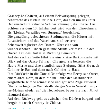
Grancey-le-Château, auf einem Felsvorsprung gelegen,
beherrscht das mittelalterliche Dorf, das sich um das unter
Denkmalschutz stehende Schloss schmiegt, die Ebene. Das
Schloss aus dem 18. Jahrhundert wird von den Einwohnern
als "kleines Versailles von Burgund" bezeichnet.
Die ganzjährig beleuchteten Stadtmauern, die Häuser mit
Lavadächern und das Waschhaus sind weitere
Sehenswürdigkeiten des Dorfes. Über eine von
wunderschönen Linden gesäumte Straße verlassen Sie den
oberen Teil des Dorfes in Richtung Beneuvre.
Auf der rechten Seite führt Sie eine kleine Balkonstraße mit
Blick auf das Ource-Tal nach Chaugey. Sie betreten die
Haute-Marne und eine ziemlich raue Steigung führt Sie nach
Colmier-le-Bas und dann nach Colmier-le-Haut.
Ihre Rückkehr in die Côte-d'Or erfolgt vor Recey-sur-Ource,
einem alten Dorf, in dem die im Laufe der Jahrhunderte
vergrößerte Kirche romanische und gotische Züge aufweist.
Über eine hügelige Waldstraße steigen Sie in Saint-Broing-
les-Moines wieder auf die Hochebene, bevor Sie nach Minot
hinunterfahren.
Auf dem Rückweg geht es zwischen den Dörfern bergauf und
bergab bis nach Grancey-le-Château.