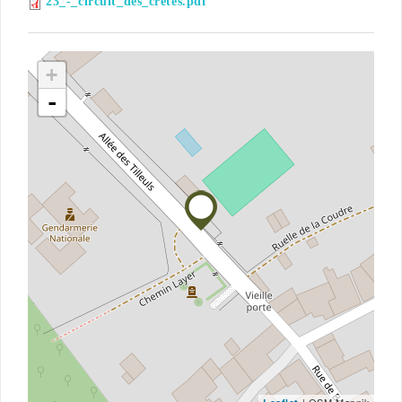
23_-_circuit_des_cretes.pdf
+
-
| OSM Mapnik