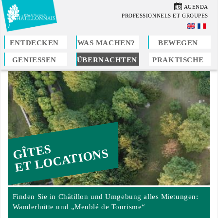
Direkt
06
AGENDA
zum
PROFESSIONNELS ET GROUPES
Inhalt
ENTDECKEN
WAS MACHEN?
BEWEGEN
GENIESSEN
ÜBERNACHTEN
PRAKTISCHE
Sie
sind
hier
GÎTES
ET LOCATIONS
Finden Sie in Châtillon und Umgebung alles Mietungen:
Wanderhütte und „Meublé de Tourisme“