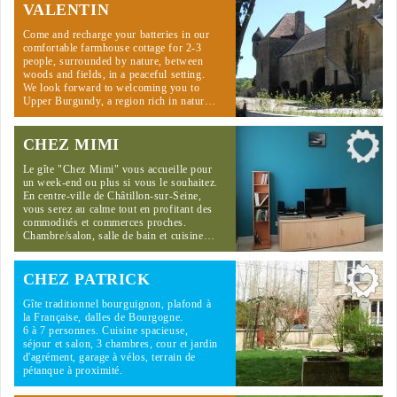
VALENTIN
Come and recharge your batteries in our
comfortable farmhouse cottage for 2-3
people, surrounded by nature, between
woods and fields, in a peaceful setting.
We look forward to welcoming you to
Upper Burgundy, a region rich in natur…
CHEZ MIMI
Le gîte "Chez Mimi" vous accueille pour
un week-end ou plus si vous le souhaitez.
En centre-ville de Châtillon-sur-Seine,
vous serez au calme tout en profitant des
commodités et commerces proches.
Chambre/salon, salle de bain et cuisine…
CHEZ PATRICK
Gîte traditionnel bourguignon, plafond à
la Française, dalles de Bourgogne.
6 à 7 personnes. Cuisine spacieuse,
séjour et salon, 3 chambres, cour et jardin
d'agrément, garage à vélos, terrain de
pétanque à proximité.