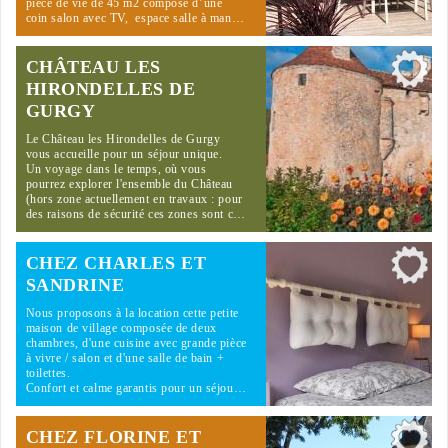
pièce de vie de 45 m2 composé d’une
coin salon avec TV, espace salle à man…
CHÂTEAU LES
HIRONDELLES DE
GURGY
Le Château les Hirondelles de Gurgy
vous accueille pour un séjour unique.
Un voyage dans le temps, où vous
pourrez explorer l'ensemble du Château
(hors zone actuellement en travaux : pour
des raisons de sécurité ces zones sont c…
CHEZ CHARLES ET
SANDRINE
Nous proposons à la location cette petite
maison de village composée de deux
chambres, d'une cuisine avec grande pièce
à vivre / salon et d'une salle de bain +
toilettes.
Confort et calme garantis pour un séjou…
CHEZ FLORINE ET