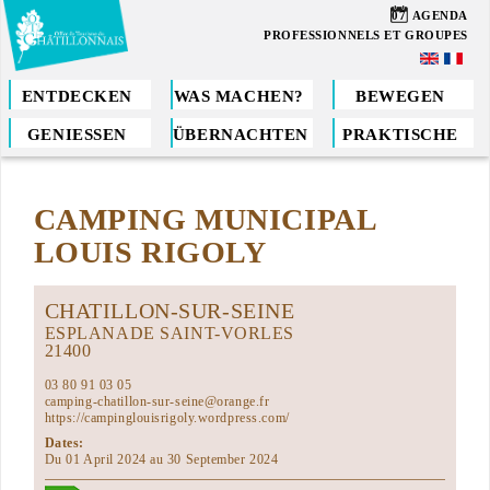
Direkt
07
AGENDA
zum
PROFESSIONNELS ET GROUPES
Inhalt
ENTDECKEN
WAS MACHEN?
BEWEGEN
GENIESSEN
ÜBERNACHTEN
PRAKTISCHE
Sie
sind
CAMPING MUNICIPAL
hier
LOUIS RIGOLY
CHATILLON-SUR-SEINE
ESPLANADE SAINT-VORLES
21400
03 80 91 03 05
camping-chatillon-sur-seine@orange.fr
https://campinglouisrigoly.wordpress.com/
Dates:
Du 01 April 2024 au 30 September 2024