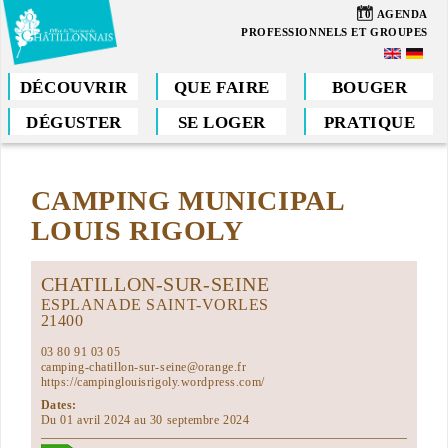
Aller
10
AGENDA
au
PROFESSIONNELS ET GROUPES
contenu
principal
DÉCOUVRIR
QUE FAIRE
BOUGER
DÉGUSTER
SE LOGER
PRATIQUE
Vous
êtes
CAMPING MUNICIPAL
ici
LOUIS RIGOLY
CHATILLON-SUR-SEINE
ESPLANADE SAINT-VORLES
21400
03 80 91 03 05
camping-chatillon-sur-seine@orange.fr
https://campinglouisrigoly.wordpress.com/
Dates:
Du 01 avril 2024 au 30 septembre 2024