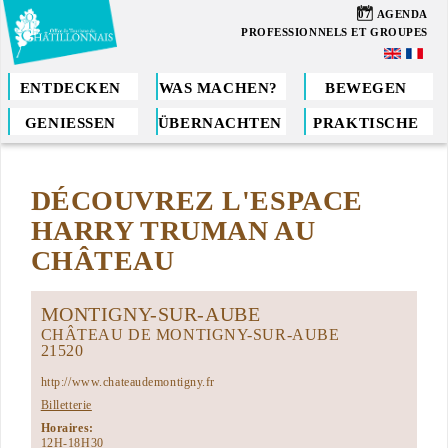
Direkt
07
AGENDA
zum
PROFESSIONNELS ET GROUPES
Inhalt
ENTDECKEN
WAS MACHEN?
BEWEGEN
GENIESSEN
ÜBERNACHTEN
PRAKTISCHE
Sie
sind
DÉCOUVREZ L'ESPACE
hier
HARRY TRUMAN AU
CHÂTEAU
MONTIGNY-SUR-AUBE
CHÂTEAU DE MONTIGNY-SUR-AUBE
21520
http://www.chateaudemontigny.fr
Billetterie
Horaires:
12H-18H30