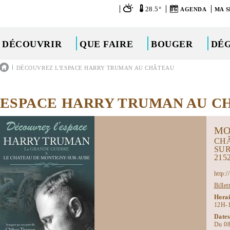
28.5°
06
AGENDA
MA S
DÉCOUVRIR
QUE FAIRE
BOUGER
DÉ
|
DÉCOUVREZ L'ESPACE HARRY TRUMAN AU CHÂTEAU
'ESPACE HARRY TRUMAN AU C
MO
CH
SU
215
http:
Billet
Hora
12H-
Dates
Du 08