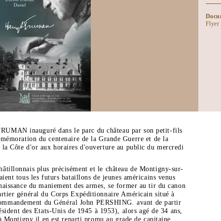
Docum
Flyer
UMAN inauguré dans le parc du château par son petit-fils
oration du centenaire de la Grande Guerre et de la
 la Côte d'or aux horaires d'ouverture au public du mercredi
âtillonnais plus précisément et le château de Montigny-sur-
aient tous les futurs bataillons de jeunes américains venus
nnaissance du maniement des armes, se former au tir du canon
artier général du Corps Expéditionnaire Américain situé à
commandement du Général John PERSHING. avant de partir
ent des Etats-Unis de 1945 à 1953), alors agé de 34 ans,
 à Montigny il en est reparti promu au grade de capitaine