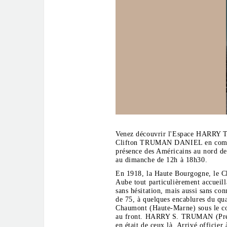
Venez découvrir l'Espace HARRY TR
Clifton TRUMAN DANIEL en commém
présence des Américains au nord de
au dimanche de 12h à 18h30.
En 1918, la Haute Bourgogne, le Ch
Aube tout particulièrement accueill
sans hésitation, mais aussi sans co
de 75, à quelques encablures du qu
Chaumont (Haute-Marne) sous le 
au front. HARRY S. TRUMAN (Présid
en était de ceux là. Arrivé officier