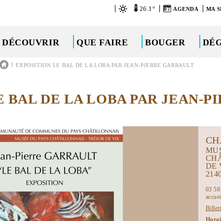
26.1°
07
AGENDA
MA S
DÉCOUVRIR
QUE FAIRE
BOUGER
DÉ
|
EXPOSITION LE BAL DE LA LOBA PAR JEAN-PIERRE GARRAULT
 BAL DE LA LOBA PAR JEAN-P
CH
MUS
CHÂ
DE 
214
03 58
accue
Billet
Hora