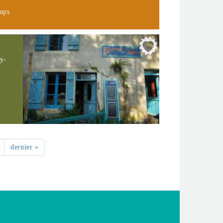
emps
gy-
dernier »