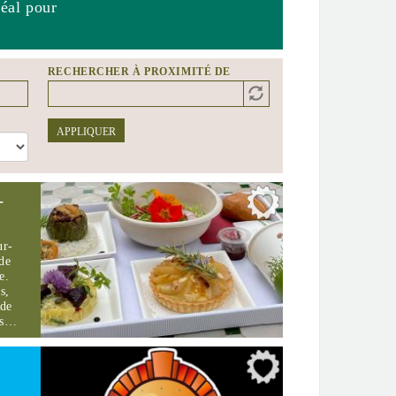
déal pour
RECHERCHER À PROXIMITÉ DE
Distance
Origin
APPLIQUER
-
ur-
de
e.
s,
 de
vis…