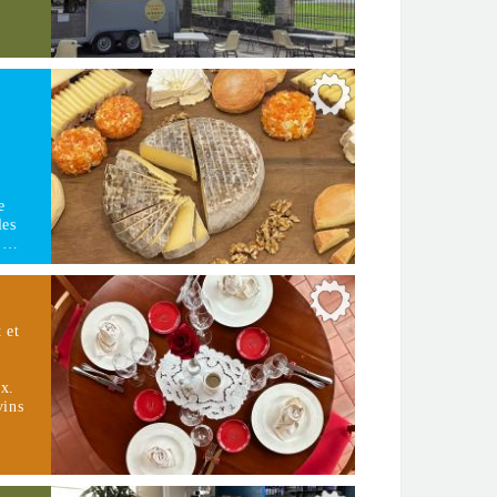
e
les
é.…
 et
ux.
vins