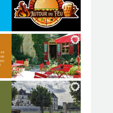
 en
çon
nne,
é