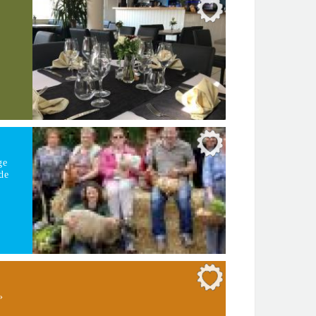
ge
de
»