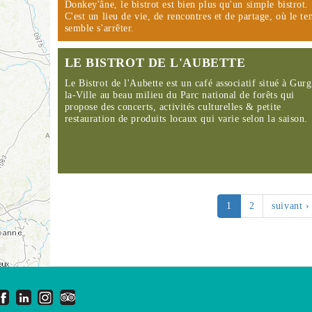
Donkey'âne, le bistrot est bien plus qu'un simple bistrot.
C'est un lieu de vie, de rencontres et de partage, où le t
semble s'arrêter.
LE BISTROT DE L'AUBETTE
Le Bistrot de l'Aubette est un café associatif situé à Gur
la-Ville au beau milieu du Parc national de forêts qui
propose des concerts, activités culturelles & petite
restauration de produits locaux qui varie selon la saison.
1
2
suivant ›