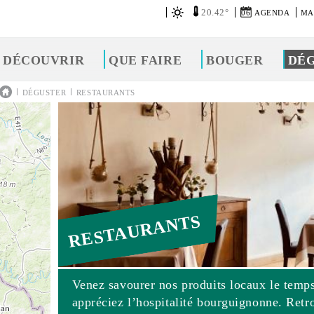
20.42°
06
AGENDA
MA
DÉCOUVRIR
QUE FAIRE
BOUGER
DÉ
|
|
DÉGUSTER
RESTAURANTS
RESTAURANTS
Venez savourer nos produits locaux le temps
appréciez l’hospitalité bourguignonne. Retr