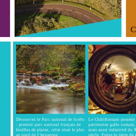
sc
Se
sc
Po
C
ti
sc
Ta
__
F
Ba
Découvrez le Parc national de forêts
Le Châtillonnais possède
: premier parc national français de
patrimoine gallo-romain,
Ta
feuillus de plaine, celui situé le plus
mais aussi industriel du
Rè
au nord de l’hexagone.
siècle. Faites le plein de 