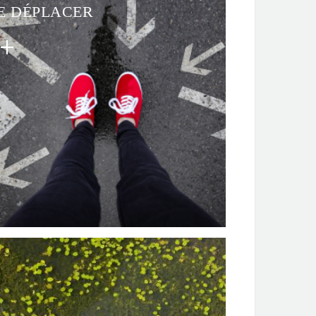
E DÉPLACER
obigo
bigo : toutes les infos pour se déplacer
en
urgogne !
bigo vous permet de préparer vos déplacements
 Bourgogne en transports publics et alternatifs
rain, bus, tram, car, vélo, covoiturage,
topartage...).
léphone :
03 80 11 29 29
(du lundi au samedi de
 à 20h)
PLI MOBIGO disponible sur Apple Store ou
ogle Play.
s - lignes régulières