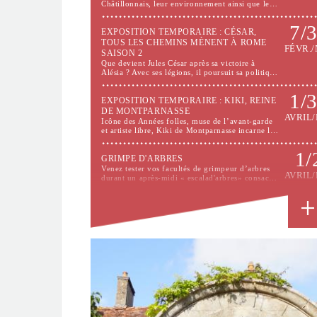
Châtillonnais, leur environnement ainsi que le…
7/
EXPOSITION TEMPORAIRE : CÉSAR,
TOUS LES CHEMINS MÈNENT À ROME
FÉVR./
SAISON 2
Que devient Jules César après sa victoire à
Alésia ? Avec ses légions, il poursuit sa politiq…
1/
EXPOSITION TEMPORAIRE : KIKI, REINE
DE MONTPARNASSE
AVRIL/
Icône des Années folles, muse de l’avant-garde
et artiste libre, Kiki de Montparnasse incarne l…
1/
GRIMPE D'ARBRES
Venez tester vos facultés de grimpeur d’arbres
AVRIL/
durant un après-midi « escalad'arbres» consac…
8/
DÉCOUVREZ L'ESPACE HARRY TRUMAN
AU CHÂTEAU
MAI/SE
Venez découvrir l'Espace HARRY TRUMAN
inauguré dans le parc du château par son petit…
11/
EXPOSITION LE BAL DE LA LOBA PAR
JEAN-PIERRE GARRAULT
MAI/D
Du 11 mai au 30 décembre 2026, le Musée du
Pays Châtillonnais – Trésor de Vix présente l’…