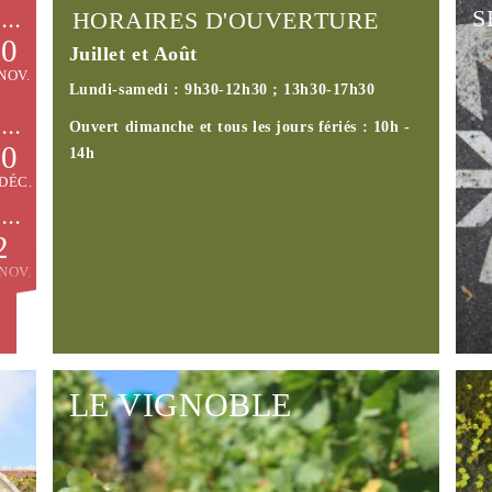
S
HORAIRES D'OUVERTURE
30
Juillet et Août
NOV.
Lundi-samedi : 9h30-12h30 ; 13h30-17h30
Ouvert dimanche et tous les jours fériés : 10h -
30
14h
M
DÉC.
Mo
Bo
2
Mo
NOV.
en
(t
27
au
PT.
Té
7h
LE VIGNOBLE
AP
30
Go
ÉC.
Classé AOC Crémant de Bourgogne et "Vignobles
& Découvertes", le vignoble du Châtillonnais
Bu
s'épanouit sur des coteaux pentus jouissant d'un bel