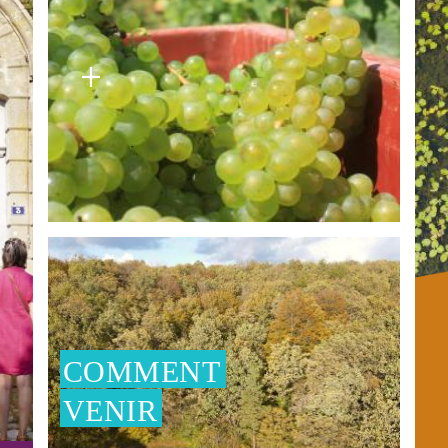
30
ensoleillement. Sillonnez la Route du Crémant et
profitez d’une halte au cœur de nos villages, au fil
EPT.
SA
des caves et domaines…
SE
SE
SU
S
SE
S
Su
__
COMMENT
T
VENIR
Ci
:
h