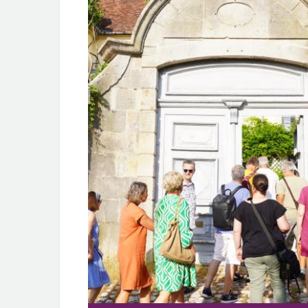
1/
VISITES COMMENTÉES DU CHÂTEAU DE
BUSSY-RABUTIN
JUIN/S
Laissez le château vous dévoiler tous ses secrets
grâce aux visites commentées assurées par les…
VISITES COMMENTÉES DU CHÂTEAU DE
BUSSY-RABUTIN
Laissez le château vous dévoiler tous ses secrets
grâce aux visites commentées assurées par les…
Tous les évènements