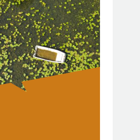
BUS MOBIGO L120 MONTBARD SEMUR
ULIEU LIERNAIS ALLER RETOUR
BUS MOBIGO L124 CHÂTILLON-SUR-
INE DIJON ALLER RETOUR
BUS MOBIGO L125 CHÂTILLON-SUR-
INE RECEY-SUR-OURCE MARCILLY IS-
R-TILLE ALLER RETOUR
BUS MOBIGO L126 CHÂTILLON-SUR-
EINE MONTBARD ALLER RETOUR
BUS MOBIGO L127 CHÂTILLON-SUR-
INE LAIGNES ALLER RETOUR
BUS MOBIGO L128 CHÂTILLON-SUR-
EINE GEVROLLES ALLER RETOUR
r toutes les lignes, le ticket Côte-d'Or est à 2€.
___________________________________________________________
ransports scolaires :
rcuits et horaires des transports scolaires
ttps://www.bourgognefranchecomte.fr/transports-