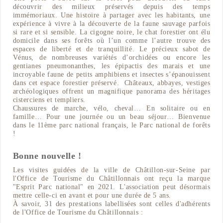
découvrir des milieux préservés depuis des temps
immémoriaux. Une histoire à partager avec les habitants, une
expérience à vivre à la découverte de la faune sauvage parfois
si rare et si sensible. La cigogne noire, le chat forestier ont élu
domicile dans ses forêts où l’un comme l’autre trouve des
espaces de liberté et de tranquillité. Le précieux sabot de
Vénus, de nombreuses variétés d’orchidées ou encore les
gentianes pneumonanthes, les épipactis des marais et une
incroyable faune de petits amphibiens et insectes s’épanouissent
dans cet espace forestier préservé. Châteaux, abbayes, vestiges
archéologiques offrent un magnifique panorama des héritages
cisterciens et templiers.
Chaussures de marche, vélo, cheval… En solitaire ou en
famille… Pour une journée ou un beau séjour… Bienvenue
dans le 11ème parc national français, le Parc national de forêts
!
Bonne nouvelle !
Les visites guidées de la ville de Châtillon-sur-Seine par
l'Office de Tourisme du Châtillonnais ont reçu la marque
"Esprit Parc national" en 2021. L'association peut désormais
mettre celle-ci en avant et pour une durée de 5 ans.
À savoir, 31 des prestations labellisées sont celles d'adhérents
de l'Office de Tourisme du Châtillonnais :