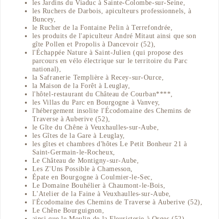
les Jardins du Viaduc à Sainte-Colombe-sur-Seine,
les Ruchers de Darbois, apiculteurs professionnels, à
Buncey,
le Rucher de la Fontaine Pelin à Terrefondrée,
les produits de l'apiculteur André Mitaut ainsi que son
gîte Pollen et Propolis à Dancevoir (52),
l'Échappée Nature à Saint-Julien (qui propose des
parcours en vélo électrique sur le territoire du Parc
national),
la Safranerie Templière à Recey-sur-Ource,
la Maison de la Forêt à Leuglay,
l'hôtel-restaurant du Château de Courban****,
les Villas du Parc en Bourgogne à Vanvey,
l'hébergement insolite l'Écodomaine des Chemins de
Traverse à Auberive (52),
le Gîte du Chêne à Veuxhaulles-sur-Aube,
les Gîtes de la Gare à Leuglay,
les gîtes et chambres d'hôtes Le Petit Bonheur 21 à
Saint-Germain-le-Rocheux,
Le Château de Montigny-sur-Aube,
Les Z'Uns Possible à Chamesson,
Épate en Bourgogne à Coulmier-le-Sec,
Le Domaine Bouhélier à Chaumont-le-Bois,
L'Atelier de la Faine à Veuxhaulles-sur-Aube,
l'Écodomaine des Chemins de Traverse à Auberive (52),
Le Chêne Bourguignon,
ainsi que le Moulin de la Fleuristerie à Orges (52).