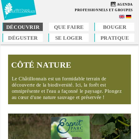
Aller
09
AGENDA
au
PROFESSIONNELS ET GROUPES
contenu
principal
DÉCOUVRIR
QUE FAIRE
BOUGER
DÉGUSTER
SE LOGER
PRATIQUE
Vous
êtes
ici
CÔTÉ NATURE
Le Châtillonnais est un formidable terrain de
découverte de la biodiversité. Ici, la forêt est
omniprésente et l'eau a façonné le paysage. Plongez
au cœur d'une nature sauvage et préservée !