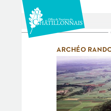
Aller
au
contenu
principal
Vous
êtes
ARCHÉO RAND
ici