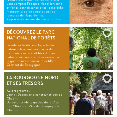
À travers Châtillon-sur-Seine, laissez
vous compter l'épopée Napoléonienne
et faites connaissance avec le maréchal
Marmont, aide-de-camp et ami de
jeunesse de Napoléon 1er.
Approfondissez vos découvertes dans…
DÉCOUVREZ LE PARC
NATIONAL DE FORÊTS
Balade en forêts, musée, activité
nature, découvrez une partie du
patrimoine naturel et bâti du Parc
national de forêts, et bien évidemment,
la gastronomie, comme le pétillant
Crémant de Bourgogne.
LA BOURGOGNE-NORD
ET SES TRÉSORS
Au programme :
Jour 1 : Découverte oenotouristique de
Chablis :
Déjeuner et visite guidée de la Cité
des Climats et Vins de Bourgogne à
Chablis.