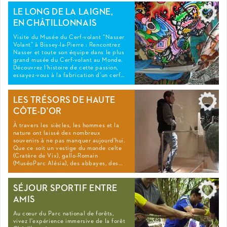
LE LONG DE LA LAIGNE,
EN CHÂTILLONNAIS
Visite du Musée du Cerf-volant “Nasser
Volant” à Bissey-la-Pierre : Rencontrez
Nasser et toute son équipe dans le plus
grand musée du Cerf-volant au Monde.
Découvrez l’histoire de cette passion,
essayez-vous à la fabrication d’un cerf…
LES TRÉSORS DE HAUTE
CÔTE-D'OR
À travers les siècles, les hommes et la
nature ont laissé des nombreux
souvenirs à ne pas manquer aujourd'hui.
Que ce soit un vestige du monde celte
(Cratère de Vix), gallo-Romain
(MuséoParc Alésia), des abbayes, des…
SÉJOUR SPORTIF ENTRE
AMIS
Au cœur du Parc national de forêts,
vivez l'expérience immersive de la forêt