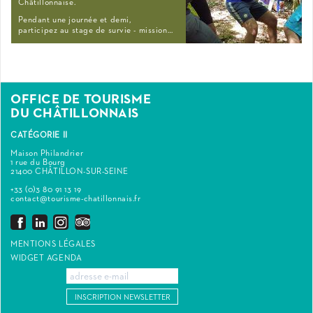
Châtillonnaise.
Pendant une journée et demi,
participez au stage de survie - mission…
OFFICE DE TOURISME
DU CHÂTILLONNAIS
CATÉGORIE II
Maison Philandrier
1 rue du Bourg
21400 CHÂTILLON-SUR-SEINE
+33 (0)3 80 91 13 19
contact@tourisme-chatillonnais.fr
MENTIONS LÉGALES
WIDGET AGENDA
INSCRIPTION NEWSLETTER