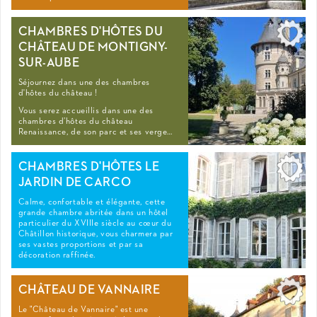
CHAMBRES D'HÔTES DU
CHÂTEAU DE MONTIGNY-
SUR-AUBE
Séjournez dans une des chambres
d'hôtes du château !
Vous serez accueillis dans une des
chambres d’hôtes du château
Renaissance, de son parc et ses verge…
CHAMBRES D'HÔTES LE
JARDIN DE CARCO
Calme, confortable et élégante, cette
grande chambre abritée dans un hôtel
particulier du XVIIIe siècle au cœur du
Châtillon historique, vous charmera par
ses vastes proportions et par sa
décoration raffinée.
CHÂTEAU DE VANNAIRE
Le "Château de Vannaire" est une