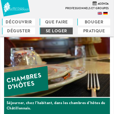
Aller
06
AGENDA
au
PROFESSIONNELS ET GROUPES
contenu
principal
DÉCOUVRIR
QUE FAIRE
BOUGER
DÉGUSTER
SE LOGER
PRATIQUE
Vous
êtes
ici
CHAMBRES
D'HÔTES
Séjourner, chez l’habitant, dans les chambres d’hôtes du
Châtillonnais.