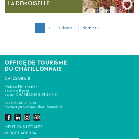
LA DEMOISELLE
1
2
suivant ›
dernier »
OFFICE DE TOURISME
DU CHÂTILLONNAIS
CATÉGORIE II
Maison Philandrier
1 rue du Bourg
21400 CHÂTILLON-SUR-SEINE
+33 (0)3 80 91 13 19
contact@tourisme-chatillonnais.fr
MENTIONS LÉGALES
WIDGET AGENDA