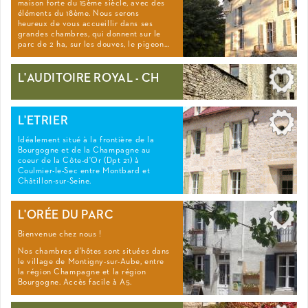
maison forte du 15ème siècle, avec des
éléments du 18ème. Nous serons
heureux de vous accueillir dans ses
grandes chambres, qui donnent sur le
parc de 2 ha, sur les douves, le pigeon…
L'AUDITOIRE ROYAL - CH
L'ETRIER
Idéalement situé à la frontière de la
Bourgogne et de la Champagne au
coeur de la Côte-d'Or (Dpt 21) à
Coulmier-le-Sec entre Montbard et
Châtillon-sur-Seine.
L'ORÉE DU PARC
Bienvenue chez nous !
Nos chambres d'hôtes sont situées dans
le village de Montigny-sur-Aube, entre
la région Champagne et la région
Bourgogne. Accès facile à A5.