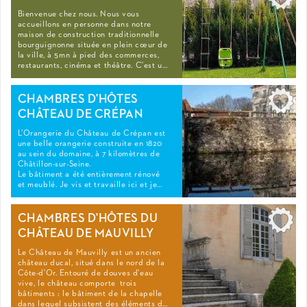
Bienvenue chez nous. Nous vous
accueillons en personne dans notre
maison de construction traditionnelle
bourguignonne située en plein cœur de
la ville, à 5mn à pied des commerces,
restaurants, cinéma et théâtre. C'est u…
CHAMBRES D'HÔTES
CHÂTEAU DE CRÉPAN
L’Orangerie du Château de Crépan est
une belle orangerie construite en 1820
au sein du domaine, à 7 kilomètres de
Châtillon-sur-Seine.
Le bâtiment a été entièrement rénové
et meublé. Je vis et travaille ici et je…
CHAMBRES D'HÔTES DU
CHÂTEAU DE MAUVILLY
Le Château de Mauvilly est un ancien
château ducal, situé dans le nord de la
Côte-d'Or. Entouré de douves d'eau
vive, le château comporte trois
bâtiments : le bâtiment de la chapelle
dans lequel subsistent des éléments d…