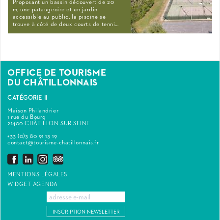
Proposant un bassin découvert de 20
m, une pataugeoire et un jardin
accessible au public, la piscine se
trouve à côté de deux courts de tenni…
OFFICE DE TOURISME
DU CHÂTILLONNAIS
CATÉGORIE II
Maison Philandrier
1 rue du Bourg
21400 CHÂTILLON-SUR-SEINE
+33 (0)3 80 91 13 19
contact@tourisme-chatillonnais.fr
MENTIONS LÉGALES
WIDGET AGENDA
INSCRIPTION NEWSLETTER