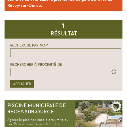
Recey-sur-Ource.
1
RÉSULTAT
RECHERCHE PAR NOM
RECHERCHER À PROXIMITÉ DE
Distance
Origin
APPLIQUER
PISCINE MUNICIPALE DE
RECEY-SUR-OURCE
Agréable piscine située à proximité du
Lac Parisot ouverte pendant l'été.