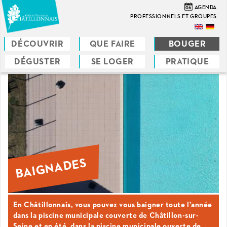
Aller
06
AGENDA
au
PROFESSIONNELS ET GROUPES
contenu
principal
DÉCOUVRIR
QUE FAIRE
BOUGER
DÉGUSTER
SE LOGER
PRATIQUE
Vous
êtes
ici
BAIGNADES
En Châtillonnais, vous pouvez vous baigner toute l'année
dans la piscine municipale couverte de Châtillon-sur-
Seine et en été, dans la piscine municipale ouverte de