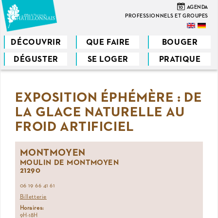
Aller
10
AGENDA
au
PROFESSIONNELS ET GROUPES
contenu
principal
DÉCOUVRIR
QUE FAIRE
BOUGER
DÉGUSTER
SE LOGER
PRATIQUE
Vous
êtes
EXPOSITION ÉPHÉMÈRE : DE
ici
LA GLACE NATURELLE AU
FROID ARTIFICIEL
MONTMOYEN
MOULIN DE MONTMOYEN
21290
06 19 66 41 61
Billetterie
Horaires:
9H-18H