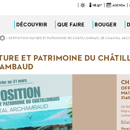
18.51°
07
AGENDA
DÉCOUVRIR
QUE FAIRE
BOUGER
|
EXPOSITION NATURE ET PATRIMOINE DU CHÂTILLONNAIS, DE CHANTAL AR
TURE ET PATRIMOINE DU CHÂTIL
HAMBAUD
CH
OFF
MAI
214
03 80 
https
conta
Billet
Horai