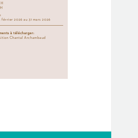
2H
7H
:
 février 2026 au 31 mars 2026
ents à télécharger:
ition Chantal Archambaud