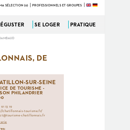
MA SÉLECTION (0)
PROFESSIONNELS ET GROUPES
DÉGUSTER
SE LOGER
PRATIQUE
CHAMBAUD
LONNAIS, DE
ATILLON-SUR-SEINE
ICE DE TOURISME -
SON PHILANDRIER
00
91 13 19
://chatillonnais-tourisme.fr/
ct@tourisme-chatillonnais.fr
terie
res: