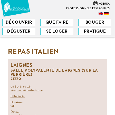
Aller
09
AGENDA
au
PROFESSIONNELS ET GROUPES
contenu
principal
DÉCOUVRIR
QUE FAIRE
BOUGER
DÉGUSTER
SE LOGER
PRATIQUE
Vous
êtes
REPAS ITALIEN
ici
LAIGNES
SALLE POLYVALENTE DE LAIGNES (SUR LA
PERRIÈRE)
21330
06 80 61 65 38
atempo21@outlook.com
Billetterie
Horaires:
19H
Dates: