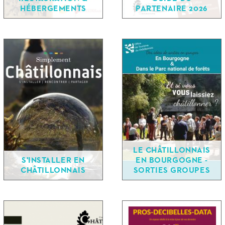
HÉBERGEMENTS
PARTENAIRE 2026
LE CHÂTILLONNAIS
S'INSTALLER EN
EN BOURGOGNE -
CHÂTILLONNAIS
SORTIES GROUPES