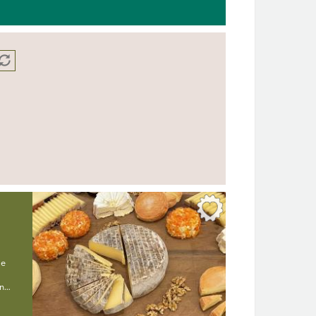
de
in…