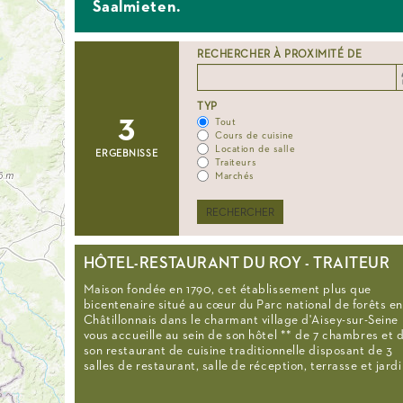
Saalmieten.
RECHERCHER À PROXIMITÉ DE
Distance
Origin
TYP
3
Tout
Cours de cuisine
Location de salle
ERGEBNISSE
Traiteurs
Marchés
RECHERCHER
HÔTEL-RESTAURANT DU ROY - TRAITEUR
Maison fondée en 1790, cet établissement plus que
bicentenaire situé au cœur du Parc national de forêts en
Châtillonnais dans le charmant village d'Aisey-sur-Seine
vous accueille au sein de son hôtel ** de 7 chambres et 
son restaurant de cuisine traditionnelle disposant de 3
salles de restaurant, salle de réception, terrasse et jard