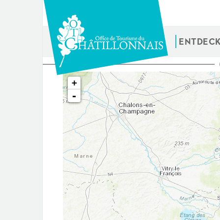
Direkt
zum
Inhalt
ENTDEC
Sie
+
sind
-
hier