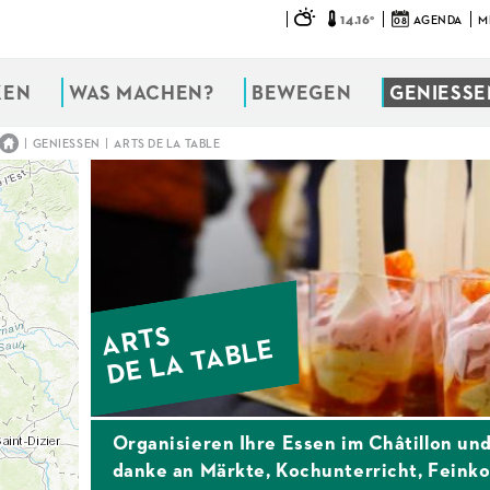
14.16°
08
AGENDA
M
KEN
WAS MACHEN?
BEWEGEN
GENIESSEN
|
|
GENIESSEN
ARTS DE LA TABLE
ARTS
DE LA TABLE
Organisieren Ihre Essen im Châtillon u
danke an Märkte, Kochunterricht, Feink