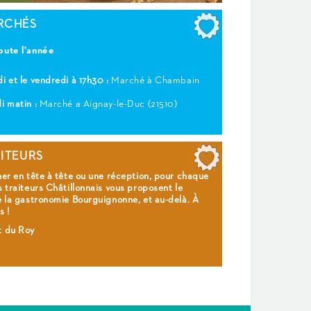
RCHÉS
oute l'année
i et le vendredi à 17h30 :
Marché à Chambain
i matin :
Marché a Aignay-le-Duc (21510)
AITEURS
ner en tête à tête ou une réception, pour chaque
s traiteurs Châtillonnais vous proposent le
e la gastronomie Bourguignonne, et au-delà. À
s !
t du Roy