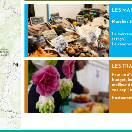
LES MA
Marchés t
Le mercred
(21290)
Le vendred
LES TR
Pour un dî
budget, le
meilleur d
vos papille
Restauran