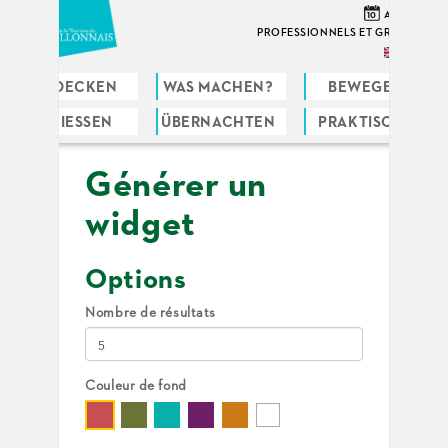
Direkt
10
AGENDA
zum
PROFESSIONNELS ET GROUPES
Inhalt
ENTDECKEN
WAS MACHEN?
BEWEGEN
GENIESSEN
ÜBERNACHTEN
PRAKTISCHE
Sie
sind
Générer un
hier
widget
Options
Nombre de résultats
Couleur de fond