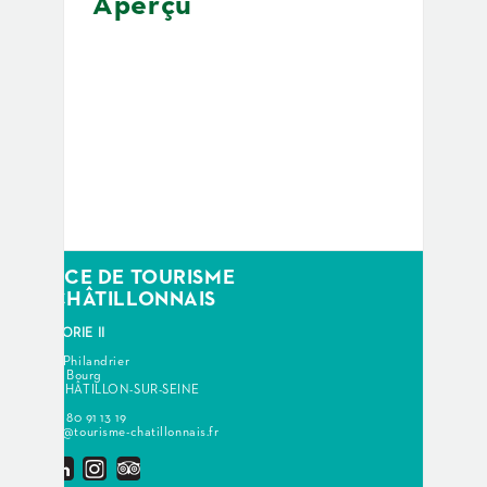
Aperçu
OFFICE DE TOURISME
DU CHÂTILLONNAIS
CATÉGORIE II
Maison Philandrier
1 rue du Bourg
21400 CHÂTILLON-SUR-SEINE
+33 (0)3 80 91 13 19
contact@tourisme-chatillonnais.fr