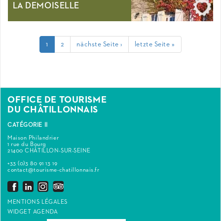
LA DEMOISELLE
1
2
nächste Seite ›
letzte Seite »
OFFICE DE TOURISME
DU CHÂTILLONNAIS
CATÉGORIE II
Maison Philandrier
1 rue du Bourg
21400 CHÂTILLON-SUR-SEINE
+33 (0)3 80 91 13 19
contact@tourisme-chatillonnais.fr
MENTIONS LÉGALES
WIDGET AGENDA