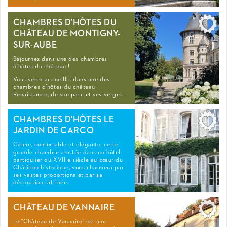
CHAMBRES D'HÔTES DU
CHÂTEAU DE MONTIGNY-
SUR-AUBE
Séjournez dans une des chambres
d'hôtes du château !
Vous serez accueillis dans une des
chambres d’hôtes du château
Renaissance, de son parc et ses verge…
CHAMBRES D'HÔTES LE
JARDIN DE CARCO
Calme, confortable et élégante, cette
grande chambre abritée dans un hôtel
particulier du XVIIIe siècle au cœur du
Châtillon historique, vous charmera par
ses vastes proportions et par sa
décoration raffinée.
CHÂTEAU DE VANNAIRE
Le "Château de Vannaire" est une