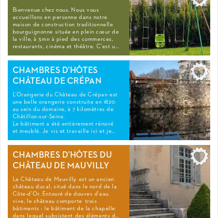
Bienvenue chez nous. Nous vous
accueillons en personne dans notre
maison de construction traditionnelle
bourguignonne située en plein cœur de
la ville, à 5mn à pied des commerces,
restaurants, cinéma et théâtre. C'est u…
CHAMBRES D'HÔTES
CHÂTEAU DE CRÉPAN
L’Orangerie du Château de Crépan est
une belle orangerie construite en 1820
au sein du domaine, à 7 kilomètres de
Châtillon-sur-Seine.
Le bâtiment a été entièrement rénové
et meublé. Je vis et travaille ici et je…
CHAMBRES D'HÔTES DU
CHÂTEAU DE MAUVILLY
Le Château de Mauvilly est un ancien
château ducal, situé dans le nord de la
Côte-d'Or. Entouré de douves d'eau
vive, le château comporte trois
bâtiments : le bâtiment de la chapelle
dans lequel subsistent des éléments d…