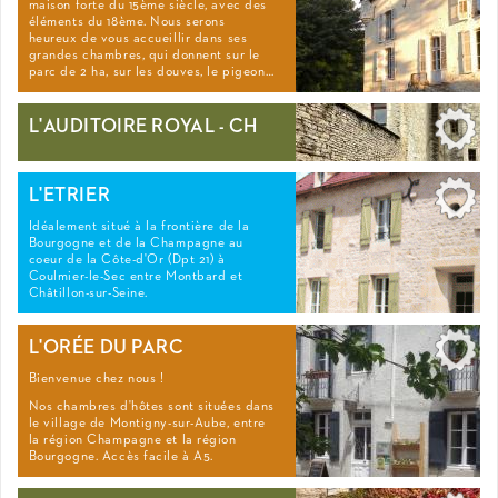
maison forte du 15ème siècle, avec des
éléments du 18ème. Nous serons
heureux de vous accueillir dans ses
grandes chambres, qui donnent sur le
parc de 2 ha, sur les douves, le pigeon…
L'AUDITOIRE ROYAL - CH
L'ETRIER
Idéalement situé à la frontière de la
Bourgogne et de la Champagne au
coeur de la Côte-d'Or (Dpt 21) à
Coulmier-le-Sec entre Montbard et
Châtillon-sur-Seine.
L'ORÉE DU PARC
Bienvenue chez nous !
Nos chambres d'hôtes sont situées dans
le village de Montigny-sur-Aube, entre
la région Champagne et la région
Bourgogne. Accès facile à A5.