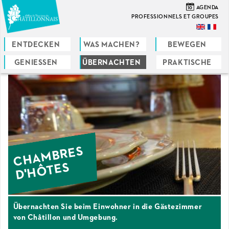
Direkt
10
AGENDA
zum
PROFESSIONNELS ET GROUPES
Inhalt
ENTDECKEN
WAS MACHEN?
BEWEGEN
GENIESSEN
ÜBERNACHTEN
PRAKTISCHE
Sie
sind
hier
CHAMBRES
D'HÔTES
Übernachten Sie beim Einwohner in die Gästezimmer
von Châtillon und Umgebung.