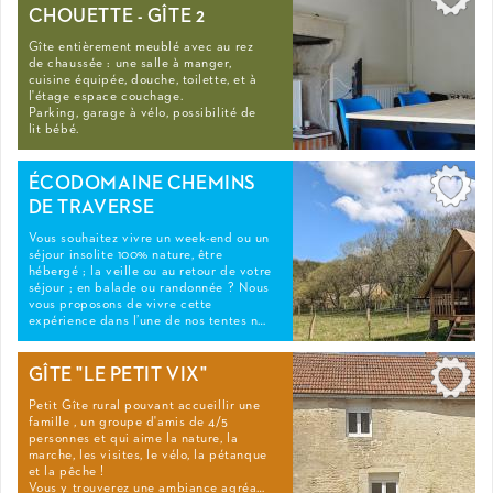
CHOUETTE - GÎTE 2
Gîte entièrement meublé avec au rez
de chaussée : une salle à manger,
cuisine équipée, douche, toilette, et à
l'étage espace couchage.
Parking, garage à vélo, possibilité de
lit bébé.
ÉCODOMAINE CHEMINS
DE TRAVERSE
Vous souhaitez vivre un week-end ou un
séjour insolite 100% nature, être
hébergé ; la veille ou au retour de votre
séjour ; en balade ou randonnée ? Nous
vous proposons de vivre cette
expérience dans l’une de nos tentes n…
GÎTE "LE PETIT VIX"
Petit Gîte rural pouvant accueillir une
famille , un groupe d'amis de 4/5
personnes et qui aime la nature, la
marche, les visites, le vélo, la pétanque
et la pêche !
Vous y trouverez une ambiance agréa…