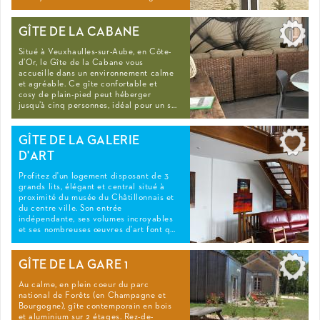
GÎTE DE LA CABANE
Situé à Veuxhaulles-sur-Aube, en Côte-
d’Or, le Gîte de la Cabane vous
accueille dans un environnement calme
et agréable. Ce gîte confortable et
cosy de plain-pied peut héberger
jusqu’à cinq personnes, idéal pour un s…
GÎTE DE LA GALERIE
D'ART
Profitez d'un logement disposant de 3
grands lits, élégant et central situé à
proximité du musée du Châtillonnais et
du centre ville. Son entrée
indépendante, ses volumes incroyables
et ses nombreuses œuvres d'art font q…
GÎTE DE LA GARE 1
Au calme, en plein coeur du parc
national de Forêts (en Champagne et
Bourgogne), gîte contemporain en bois
et aluminium sur 2 étages. Rez-de-