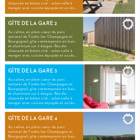
chaussée en béton ciré : salon-salle à
manger avec cuisine équipée et accès…
GÎTE DE LA GARE 2
Au calme, en plein coeur du parc
national de Forêts (en Champagne et
Bourgogne), gîte contemporain en bois
et aluminium sur 2 étages. Rez-de-
chaussée en béton ciré : salon-salle à
manger avec cuisine équipée et accès…
GÎTE DE LA GARE 3
Au calme, en plein coeur du parc
national de Forêts (en Champagne et
Bourgogne), gîte contemporain en bois
et aluminium sur 2 étages. Rez-de-
chaussée en béton ciré : salon-salle à
manger avec cuisine équipée et accès…
GÎTE DE LA GARE 4
Au calme, en plein coeur du parc
national de Forêts (en Champagne et
Bourgogne), gîte contemporain en bois