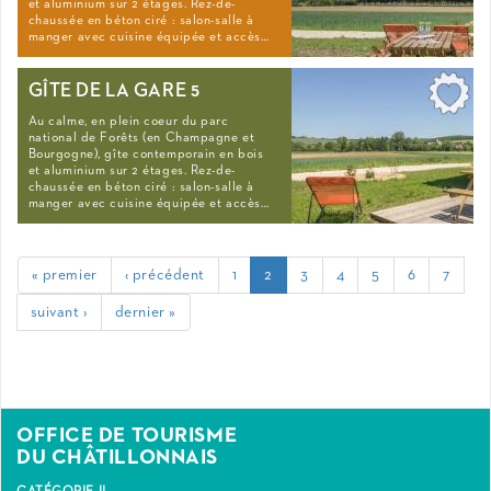
et aluminium sur 2 étages. Rez-de-
chaussée en béton ciré : salon-salle à
manger avec cuisine équipée et accès…
GÎTE DE LA GARE 5
Au calme, en plein coeur du parc
national de Forêts (en Champagne et
Bourgogne), gîte contemporain en bois
et aluminium sur 2 étages. Rez-de-
chaussée en béton ciré : salon-salle à
manger avec cuisine équipée et accès…
« premier
‹ précédent
1
2
3
4
5
6
7
suivant ›
dernier »
OFFICE DE TOURISME
DU CHÂTILLONNAIS