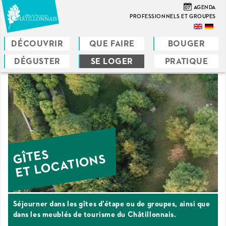
Aller
07
AGENDA
au
PROFESSIONNELS ET GROUPES
contenu
principal
DÉCOUVRIR
QUE FAIRE
BOUGER
DÉGUSTER
SE LOGER
PRATIQUE
Vous
êtes
ici
GÎTES
ET LOCATIONS
Séjourner dans les gîtes d’étape ou de groupes, ainsi que
dans les meublés de tourisme du Châtillonnais.