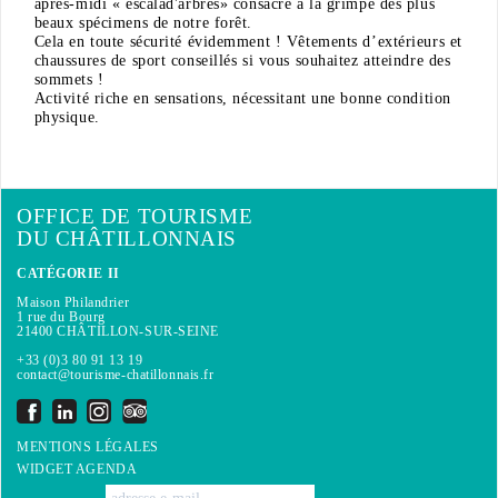
après-midi « escalad'arbres» consacré à la grimpe des plus
beaux spécimens de notre forêt.
Cela en toute sécurité évidemment ! Vêtements d’extérieurs et
chaussures de sport conseillés si vous souhaitez atteindre des
sommets !
Activité riche en sensations, nécessitant une bonne condition
physique.
OFFICE DE TOURISME
DU CHÂTILLONNAIS
CATÉGORIE II
Maison Philandrier
1 rue du Bourg
21400 CHÂTILLON-SUR-SEINE
+33 (0)3 80 91 13 19
contact@tourisme-chatillonnais.fr
MENTIONS LÉGALES
WIDGET AGENDA