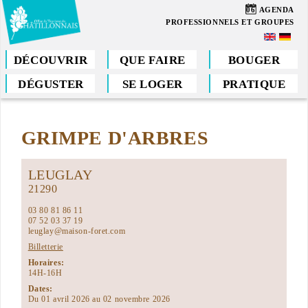
Aller
06
AGENDA
au
PROFESSIONNELS ET GROUPES
contenu
principal
DÉCOUVRIR
QUE FAIRE
BOUGER
DÉGUSTER
SE LOGER
PRATIQUE
Vous
êtes
GRIMPE D'ARBRES
ici
LEUGLAY
21290
03 80 81 86 11
07 52 03 37 19
leuglay@maison-foret.com
Billetterie
Horaires:
14H-16H
Dates:
Du 01 avril 2026 au 02 novembre 2026