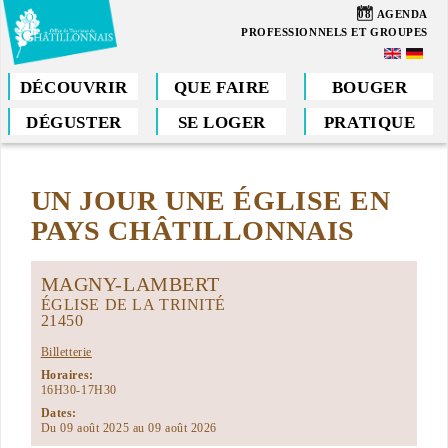
Aller
08
AGENDA
au
PROFESSIONNELS ET GROUPES
contenu
principal
DÉCOUVRIR
QUE FAIRE
BOUGER
DÉGUSTER
SE LOGER
PRATIQUE
Vous
êtes
UN JOUR UNE ÉGLISE EN
ici
PAYS CHÂTILLONNAIS
MAGNY-LAMBERT
ÉGLISE DE LA TRINITÉ
21450
Billetterie
Horaires:
16H30-17H30
Dates:
Du 09 août 2025 au 09 août 2026