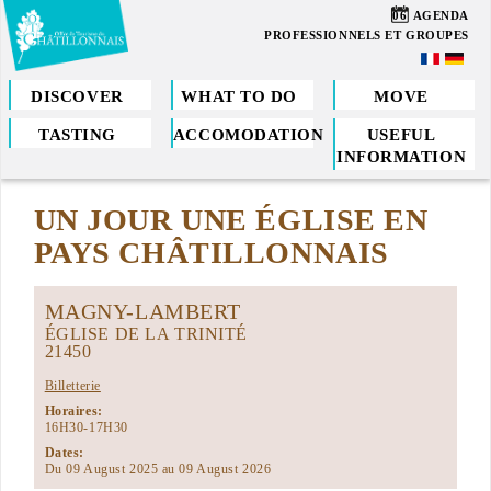
Skip
06
AGENDA
to
PROFESSIONNELS ET GROUPES
main
content
DISCOVER
WHAT TO DO
MOVE
TASTING
ACCOMODATION
USEFUL
You
INFORMATION
are
UN JOUR UNE ÉGLISE EN
here
PAYS CHÂTILLONNAIS
MAGNY-LAMBERT
ÉGLISE DE LA TRINITÉ
21450
Billetterie
Horaires:
16H30-17H30
Dates:
Du 09 August 2025 au 09 August 2026