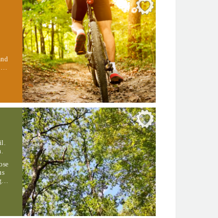
and
 a…
l.
n.
ose
us
ng…