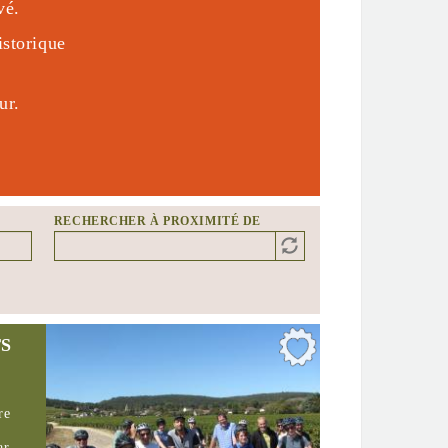
vé.
istorique
ur.
RECHERCHER À PROXIMITÉ DE
Distance
Origin
TS
re
ar