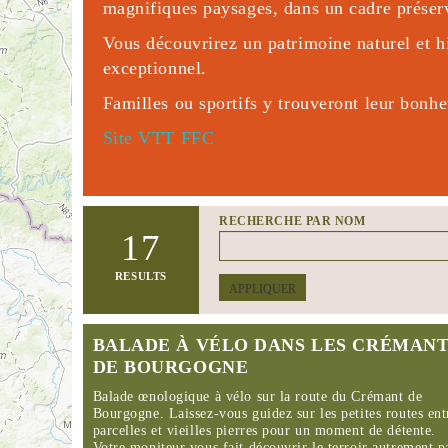
magnifiques paysages, dans un cadre préser
Vous découvrirez un patrimoine naturel et h
exceptionnel.
Familles ou sportifs y trouveront leur bonhe
Site VTT FFC
RECHERCHE PAR NOM
17
RESULTS
APPLIQUER
BALADE À VÉLO DANS LES CRÉMAN
DE BOURGOGNE
Balade œnologique à vélo sur la route du Crémant de
Bourgogne. Laissez-vous guidez sur les petites routes ent
parcelles et vieilles pierres pour un moment de détente.
Votre moniteur vous fait découvrir le terroir autrement p