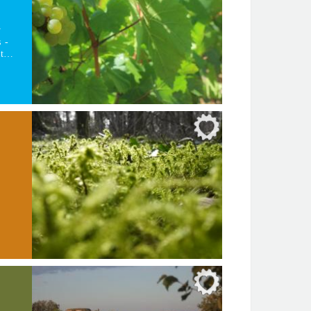
y
 -
s t…
f