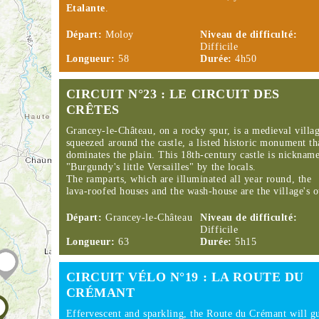
Etalante
.
Départ:
Moloy
Niveau de difficulté:
Difficile
Longueur:
58
Durée:
4h50
CIRCUIT N°23 : LE CIRCUIT DES
CRÊTES
Grancey-le-Château, on a rocky spur, is a medieval villa
squeezed around the castle, a listed historic monument th
dominates the plain. This 18th-century castle is nicknam
"Burgundy's little Versailles" by the locals.
The ramparts, which are illuminated all year round, the
lava-roofed houses and the wash-house are the village's 
Départ:
Grancey-le-Château
Niveau de difficulté:
Difficile
Longueur:
63
Durée:
5h15
CIRCUIT VÉLO N°19 : LA ROUTE DU
CRÉMANT
Effervescent and sparkling, the Route du Crémant will g