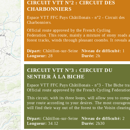
CIRCUIT VTT N°2 : CIRCUIT DES
CHARBONNIERS
Espace VTT FFC Pays Châtillonais - n°2 - Circuit des
Charbonniers.
Official route approved by the French Cycling
Federation.
This route, mainly a mixture of stony roads 
forest tracks, winds through pleasant coombs. It reveals
Départ:
Châtillon-sur-Seine
Niveau de difficulté:
1
Longueur:
28
Durée:
2h
CIRCUIT VTT N°3 : CIRCUIT DU
SENTIER À LA BICHE
Espace VTT FFC Pays Châtillonais - n°3 - The Biche trai
Official route approved by the French Cycling Federatio
This circuit, with its three loops, will allow you to comp
your route according to your desires. The most courageo
will find their way out of the forest to the Voisin cleari
Départ:
Châtillon-sur-Seine
Niveau de difficulté:
2
Longueur:
34.12
Durée:
2h30