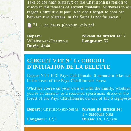
Take to the high plateaux of the Châtillonnais region to
discover the remains of ancient châteaux, witnesses to ou
region's tumultuous past. And don't forget to cool off
between two plateaus, as the Seine is not far away...
21_-_les_hauts_plateaux_velo.pdf
Départ:
Niveau de difficulté:
2
Villaines-en-Duesmois
Longueur:
56
Durée:
4h40
CIRCUIT VTT N° 1 : CIRCUIT
D'INITIATION DE LA BELETTE
Espace VTT FFC Pays Châtillonais: 6 mountain bike trai
in the heart of the Pays Châtillonnais forest.
Whether you're on your own or with the family, whether
you're an amateur or a seasoned sportsman, discover the
forest of the Pays Châtillonnais on one of the 6 signpos
Départ:
Châtillon-sur-Seine
Niveau de difficulté:
1 - parcours bleu
Longueur:
12,3
Durée:
1h, 12,3km