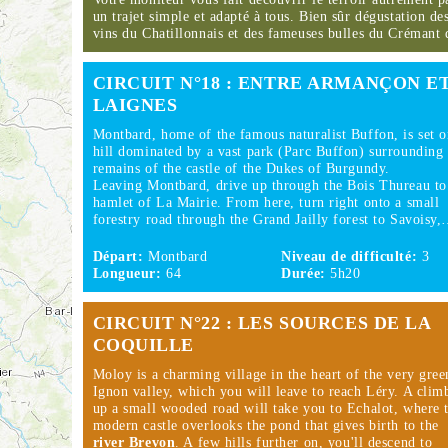
un trajet simple et adapté à tous. Bien sûr dégustation de
vins du Chatillonnais et des fameuses bulles du Crémant
CIRCUIT N°18 : ENTRE ARMANÇON E
LAIGNES
Montbard, home of the famous naturalist Buffon, is set o
hill dominated by a vast park (Parc Buffon) surrounding 
remains of the castle of the Dukes of Burgundy.
Leaving Montbard, drive up through the Bois Thureau to
hamlet of La Mairie. From here, turn right onto a small
forestry road through the Grand Jailly forest to Savoisy
Départ:
Montbard
Niveau de difficulté:
3
Longueur:
64
Durée:
5h20
CIRCUIT N°22 : LES SOURCES DE LA
COQUILLE
Moloy is a charming village in the heart of the very gree
Ignon valley, which you will leave to reach Léry. A clim
up a small wooded road will take you to Echalot, where 
modern castle overlooks the pond that gives birth to the
river Brevon
. A few hills further on, you'll descend to