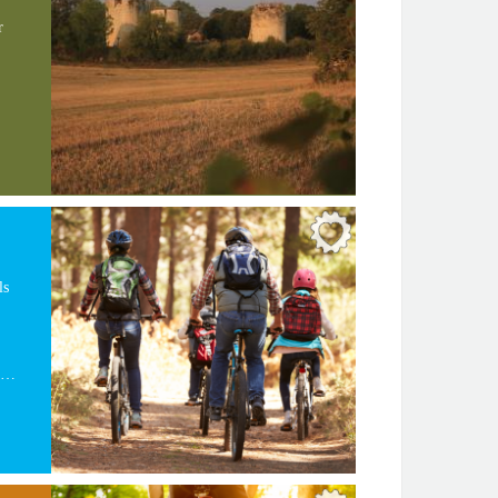
r
ls
te…