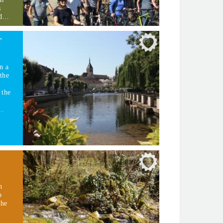
s
 d…
T
n a
the
 the
,…
n
b
the