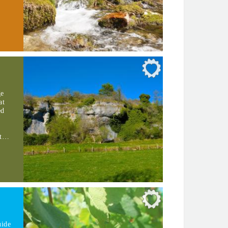
ge
at
ed
ot…
uide