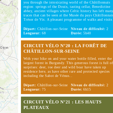
you through the intoxicating world of the Châtillonnais
region: springs of the Douix, tasting cellar, Benedictine
abbey, ancient villages where Celtic history has left man
traces that can be seen at the Musée du pays Châtillonnais
Trésor de Vix. A pleasant programme of walks and visit
Départ:
Châtillon-sur-Seine
Niveau de difficulté:
2
Longueur:
68
Durée:
5h40
CIRCUIT VÉLO N°20 : LA FORÊT DE
CHÂTILLON-SUR-SEINE
With your bike on and your water bottle filled, enter the
largest forest in Burgundy. This generous forest is full o
surprises: deer, roe deer and wild boar have taken up
residence here, as have other rare and protected species
including the Sabot de Vénus...
Départ:
Châtillon-sur-Seine
Niveau de difficulté:
2
Longueur:
75
Durée:
6h15
CIRCUIT VÉLO N°21 : LES HAUTS
PLATEAUX