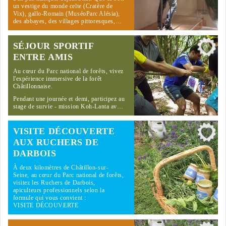
un vestige du monde celte (Cratère de
Vix), gallo-Romain (MuséoParc Alésia),
des abbayes, des villages pittoresques,…
SÉJOUR SPORTIF
ENTRE AMIS
Au cœur du Parc national de forêts, vivez
l'expérience immersive de la forêt
Châtillonnaise.
Pendant une journée et demi, participez au
stage de survie - mission Koh-Lanta av…
VISITE DÉCOUVERTE
AUX RUCHERS DE
DARBOIS
À deux kilomètres de Châtillon-sur-
Seine, au cœur du Parc national de forêts,
visitez les Ruchers de Darbois,
apiculteurs professionnels selon la
formule qui vous convient :
VISITE DÉCOUVERTE