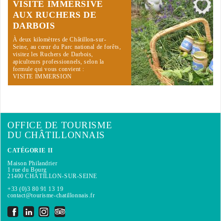
VISITE IMMERSIVE
AUX RUCHERS DE
DARBOIS
À deux kilomètres de Châtillon-sur-
Seine, au cœur du Parc national de forêts,
visitez les Ruchers de Darbois,
apiculteurs professionnels, selon la
formule qui vous convient :
VISITE IMMERSION
OFFICE DE TOURISME
DU CHÂTILLONNAIS
CATÉGORIE II
Maison Philandrier
1 rue du Bourg
21400 CHÂTILLON-SUR-SEINE
+33 (0)3 80 91 13 19
contact@tourisme-chatillonnais.fr