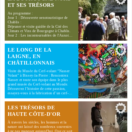
ET SES TRÉSORS
Au programme :
Jour 1 : Découverte oenotouristique de
Chablis :
Déjeuner et visite guidée de la Cité des
Climats et Vins de Bourgogne à Chablis.
Jour 2 : Les incontournables de l'Auxoi…
LE LONG DE LA
LAIGNE, EN
CHÂTILLONNAIS
Visite du Musée du Cerf-volant “Nasser
Volant” à Bissey-la-Pierre : Rencontrez
Nasser et toute son équipe dans le plus
grand musée du Cerf-volant au Monde.
Découvrez l’histoire de cette passion,
essayez-vous à la fabrication d’un cerf-…
LES TRÉSORS DE
HAUTE CÔTE-D'OR
À travers les siècles, les hommes et la
nature ont laissé des nombreux souvenirs
à ne pas manquer aujourd'hui. Que ce soit