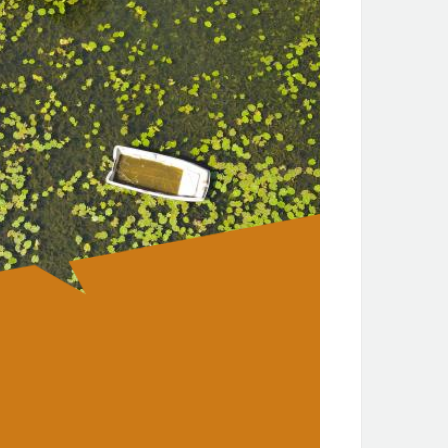
us - regular services
metable from 1st September 2024
ease note: on routes 125, 127 and 128, during
e school holidays, transport is only available on
uest, subject to reservation at the latest the day
fore the journey before 5pm on 00 33 (0) 800 21
 40.
te-d'Or tickets are €2 on all routes.