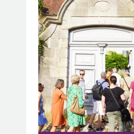
1/
VISITES COMMENTÉES DU CHÂTEAU DE
BUSSY-RABUTIN
JUIN/S
Laissez le château vous dévoiler tous ses secrets
grâce aux visites commentées assurées par les…
VISITES COMMENTÉES DU CHÂTEAU DE
BUSSY-RABUTIN
Laissez le château vous dévoiler tous ses secrets
grâce aux visites commentées assurées par les…
Tous les évènements