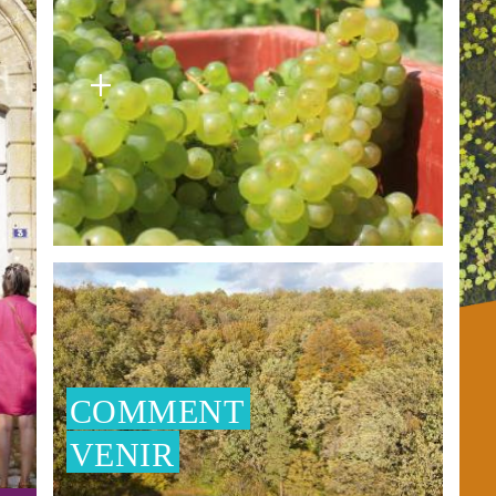
30
hillside. Travel across the Cremant route and enjoy
B
a break in the heart of our villages, with their wine
EPT.
cellars and domains...
Ti
Pl
th
req
be
21
COMMENT
Cô
VENIR