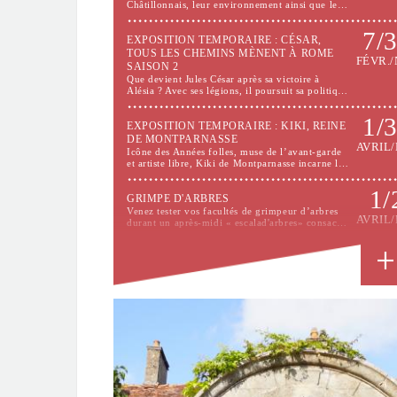
Châtillonnais, leur environnement ainsi que le…
7/
EXPOSITION TEMPORAIRE : CÉSAR,
TOUS LES CHEMINS MÈNENT À ROME
FÉVR./
SAISON 2
Que devient Jules César après sa victoire à
Alésia ? Avec ses légions, il poursuit sa politiq…
1/
EXPOSITION TEMPORAIRE : KIKI, REINE
DE MONTPARNASSE
AVRIL/
Icône des Années folles, muse de l’avant-garde
et artiste libre, Kiki de Montparnasse incarne l…
1/
GRIMPE D'ARBRES
Venez tester vos facultés de grimpeur d’arbres
AVRIL/
durant un après-midi « escalad'arbres» consac…
8/
DÉCOUVREZ L'ESPACE HARRY TRUMAN
AU CHÂTEAU
MAI/SE
Venez découvrir l'Espace HARRY TRUMAN
inauguré dans le parc du château par son petit…
11/
EXPOSITION LE BAL DE LA LOBA PAR
JEAN-PIERRE GARRAULT
MAI/D
Du 11 mai au 30 décembre 2026, le Musée du
Pays Châtillonnais – Trésor de Vix présente l’…