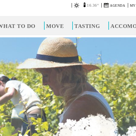
16.36°
06
AGENDA
MY
WHAT TO DO
MOVE
TASTING
ACCOMO