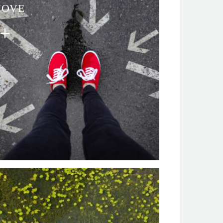
OVE
obigo
bigo: all the information you need
o get around Burgundy!
bigo lets you plan your journeys in Burgundy
ing public and alternative transport (train, bus,
am, coach, bike, car-sharing, etc.).
lephone: 00 33 (0)3 80 11 29 29 (Monday to
turday, 7am to 8pm)
P MOBIGO available on Apple Store or Google
ay.