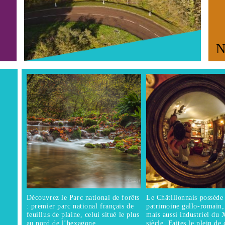
S
Sc
ht
sc
Lo
op
tic
sc
Fa
F
an
Fa
in
Te
Découvrez le Parc national de forêts
Le Châtillonnais possède
Em
: premier parc national français de
patrimoine gallo-romain,
We
feuillus de plaine, celui situé le plus
mais aussi industriel du
au nord de l’hexagone.
siècle. Faites le plein de 