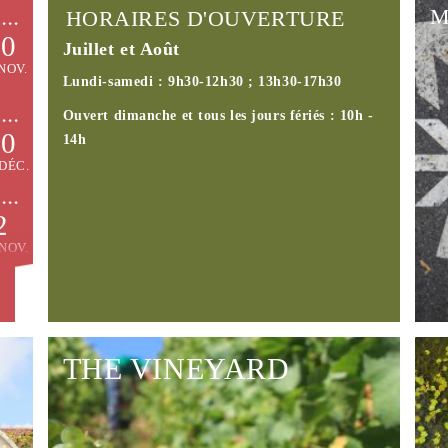
M
HORAIRES D'OUVERTURE
30
Juillet et Août
M
NOV.
Lundi-samedi : 9h30-12h30 ; 13h30-17h30
Ouvert dimanche et tous les jours fériés : 10h -
30
14h
DÉC.
Mo
t
2
Mo
NOV.
us
tr
27
Te
PT.
Sa
THE VINEYARD
30
AP
Pl
ÉC.
Classified as AOC Cremant of Burgundy and
"Vineyard & Discovery", the vineyard of the
Châtillonnais open up on sloping and sunny