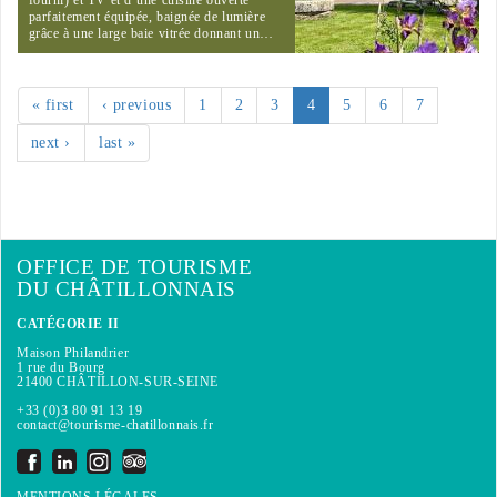
fourni) et TV et d’une cuisine ouverte
parfaitement équipée, baignée de lumière
grâce à une large baie vitrée donnant un…
« first
‹ previous
1
2
3
4
5
6
7
next ›
last »
OFFICE DE TOURISME
DU CHÂTILLONNAIS
CATÉGORIE II
Maison Philandrier
1 rue du Bourg
21400 CHÂTILLON-SUR-SEINE
+33 (0)3 80 91 13 19
contact@tourisme-chatillonnais.fr