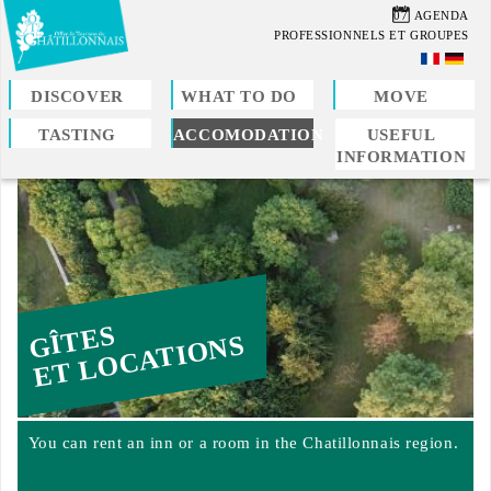
Skip
07
AGENDA
to
PROFESSIONNELS ET GROUPES
main
content
DISCOVER
WHAT TO DO
MOVE
TASTING
ACCOMODATION
USEFUL
You
INFORMATION
are
here
GÎTES
ET LOCATIONS
You can rent an inn or a room in the Chatillonnais region.