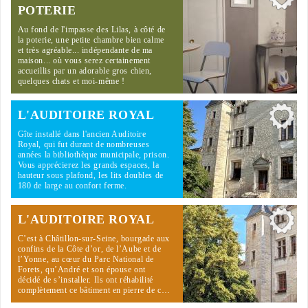
POTERIE
Au fond de l'impasse des Lilas, à côté de
la poterie, une petite chambre bien calme
et très agréable... indépendante de ma
maison... où vous serez certainement
accueillis par un adorable gros chien,
quelques chats et moi-même !
L'AUDITOIRE ROYAL
Gîte installé dans l'ancien Auditoire
Royal, qui fut durant de nombreuses
années la bibliothèque municipale, prison.
Vous apprécierez les grands espaces, la
hauteur sous plafond, les lits doubles de
180 de large au confort ferme.
L'AUDITOIRE ROYAL
C’est à Châtillon-sur-Seine, bourgade aux
confins de la Côte d’or, de l’Aube et de
l’Yonne, au cœur du Parc National de
Forets, qu’André et son épouse ont
décidé de s’installer. Ils ont réhabilité
complètement ce bâtiment en pierre de c…