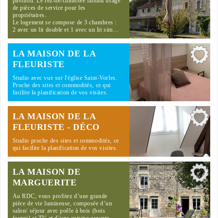
pavillon. Le rez-de-chaussée faisant usage
de pièces de service pour les
propriétaires.
Le logement se compose de 3 chambres :
2 avec un lit double et 1 avec un lit sim…
LA MAISON DE LA
FLEURISTE
Studio avec vue sur l'église Saint-Vorles.
Proche des sites et commodités, ce qui
facilite la planification de vos visites.
LA MAISON DE LA
FLEURISTE - DÉCO
Studio proche des sites et commodités, ce
qui facilite la planification de vos visites.
LA MAISON DE
MARGUERITE
Au RDC, vous profitez d’une grande
pièce de vie lumineuse, composée d’un
salon/ séjour avec poêle à bois (bois