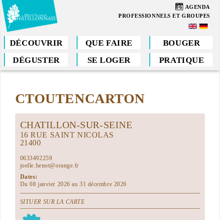
Aller
06
AGENDA
au
PROFESSIONNELS ET GROUPES
contenu
principal
DÉCOUVRIR
QUE FAIRE
BOUGER
DÉGUSTER
SE LOGER
PRATIQUE
Vous
êtes
CTOUTENCARTON
ici
CHATILLON-SUR-SEINE
16 RUE SAINT NICOLAS
21400
0633492259
joelle.henot@orange.fr
Dates:
Du 08 janvier 2026 au 31 décembre 2026
SITUER SUR LA CARTE