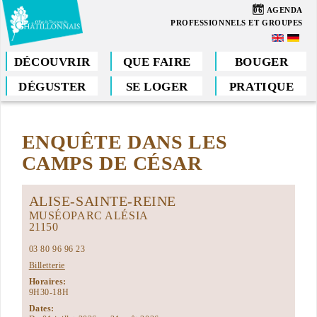
Aller
06
AGENDA
au
PROFESSIONNELS ET GROUPES
contenu
principal
DÉCOUVRIR
QUE FAIRE
BOUGER
DÉGUSTER
SE LOGER
PRATIQUE
Vous
êtes
ENQUÊTE DANS LES
ici
CAMPS DE CÉSAR
ALISE-SAINTE-REINE
MUSÉOPARC ALÉSIA
21150
03 80 96 96 23
Billetterie
Horaires:
9H30-18H
Dates: