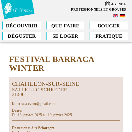
Aller
09
AGENDA
au
PROFESSIONNELS ET GROUPES
contenu
principal
DÉCOUVRIR
QUE FAIRE
BOUGER
DÉGUSTER
SE LOGER
PRATIQUE
Vous
êtes
FESTIVAL BARRACA
ici
WINTER
CHATILLON-SUR-SEINE
SALLE LUC SCHREDER
21400
la.barraca.event@gmail.com
Dates:
Du 18 janvier 2025 au 19 janvier 2025
Documents à télécharger: