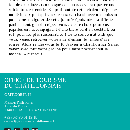
feu de cheminée accompagné de camarades pour passer une
soirée tous ensemble. En profitant de cette chaleur, dégustez
un délicieux plat qui vous sera servi chaud avec une boisson
pour vous revigorer de cette journée épuisante. Tartiflette,
panini montagnard, crêpes, vous avez le choix pour vos
papilles en l'accompagnant d'une bière ou d'un cocktail, ou
soft pour les plus raisonnables ! Cette soirée n'attends que
vous, venez retrouver votre âme d'enfant le temps d'une
soirée. Alors rendez-vous le 18 Janvier à Chatillon sur Seine,
venez avec tout votre groupe pour faire profiter tout le
monde. A bientôt !
OFFICE DE TOURISME
DU CHÂTILLONNAIS
CATÉGORIE II
Maison Philandrier
1 rue du Bourg
21400 CHÂTILLON-SUR-SEINE
+33 (0)3 80 91 13 19
contact@tourisme-chatillonnais.fr