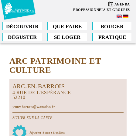
Aller
09
AGENDA
au
PROFESSIONNELS ET GROUPES
contenu
principal
DÉCOUVRIR
QUE FAIRE
BOUGER
DÉGUSTER
SE LOGER
PRATIQUE
Vous
êtes
ARC PATRIMOINE ET
ici
CULTURE
ARC-EN-BARROIS
4 RUE DE L'ESPÉRANCE
52210
jenny.barrois@wanadoo.fr
SITUER SUR LA CARTE
Ajouter à ma sélection