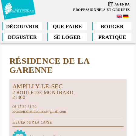
Aller
07
AGENDA
au
PROFESSIONNELS ET GROUPES
contenu
principal
DÉCOUVRIR
QUE FAIRE
BOUGER
DÉGUSTER
SE LOGER
PRATIQUE
Vous
êtes
RÉSIDENCE DE LA
ici
GARENNE
AMPILLY-LE-SEC
2 ROUTE DE MONTBARD
21400
06 15 32 31 20
location.chatillonnais@gmail.com
SITUER SUR LA CARTE