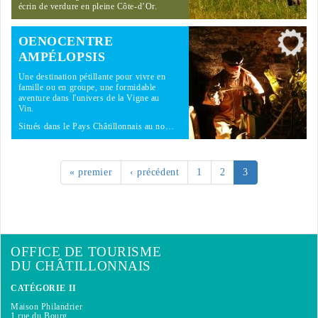
écrin de verdure en pleine Côte-d’Or.
OENOCENTRE
AMPÉLOPSIS
Une destination pétillante pour vivre en
famille ou en groupe, une formidable
aventure dans l'univers de la Vigne au
Vin.
Situés dans le Pays Châtillonnais au no…
« premier
‹ précédent
1
2
3
OFFICE DE TOURISME
DU CHÂTILLONNAIS
CATÉGORIE II
Maison Philandrier
1 rue du Bourg