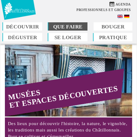
Aller
08
AGENDA
au
PROFESSIONNELS ET GROUPES
contenu
principal
DÉCOUVRIR
QUE FAIRE
BOUGER
DÉGUSTER
SE LOGER
PRATIQUE
Vous
êtes
ici
ET ESPACES DÉCOUVERTES
MUSÉES
Des lieux pour découvrir l'histoire, la nature, le vignoble,
les traditions mais aussi les créations du Châtillonnais.
Pour se cultiver et s'émerveiller...