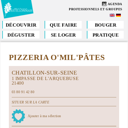
Aller
09
AGENDA
au
PROFESSIONNELS ET GROUPES
contenu
principal
DÉCOUVRIR
QUE FAIRE
BOUGER
DÉGUSTER
SE LOGER
PRATIQUE
Vous
êtes
PIZZERIA O'MIL'PÂTES
ici
CHATILLON-SUR-SEINE
1 IMPASSE DE L'ARQUEBUSE
21400
03 80 91 42 80
SITUER SUR LA CARTE
Ajouter à ma sélection