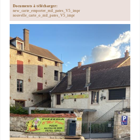
Documents à télécharger:
new_carte_emporter_mil_pates_V5_impr
nouvelle_carte_o_mil_pates_V5_impr